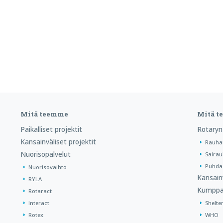
Mitä teemme
Mitä 
Paikalliset projektit
Rotaryn
Kansainväliset projektit
Rauha
Nuorisopalvelut
Sairau
Puhdas
Nuorisovaihto
Kansain
RYLA
Kumppa
Rotaract
Interact
Shelte
Rotex
WHO