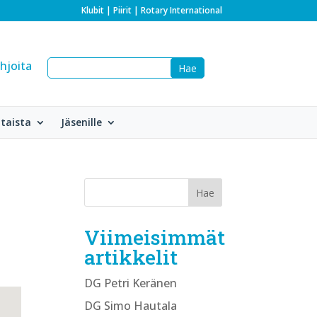
Klubit
|
Piirit
|
Rotary International
hjoita
taista
Jäsenille
Viimeisimmät
artikkelit
DG Petri Keränen
DG Simo Hautala