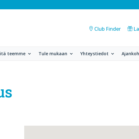
Club Finder
La
itä teemme
Tule mukaan
Yhteystiedot
Ajankoh
us