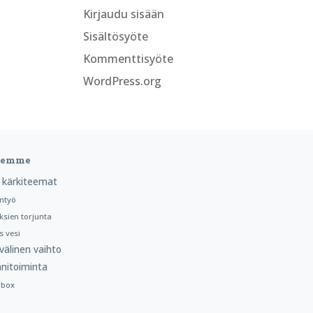
Kirjaudu sisään
Sisältösyöte
Kommenttisyöte
WordPress.org
teemme
 kärkiteemat
ntyö
ksien torjunta
 vesi
välinen vaihto
nitoiminta
rbox