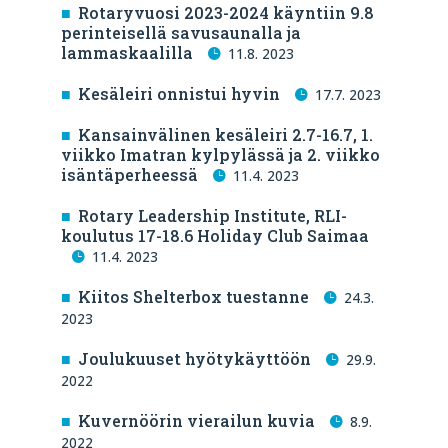
Rotaryvuosi 2023-2024 käyntiin 9.8
perinteisellä savusaunalla ja
lammaskaalilla
11.8. 2023
Kesäleiri onnistui hyvin
17.7. 2023
Kansainvälinen kesäleiri 2.7-16.7, 1.
viikko Imatran kylpylässä ja 2. viikko
isäntäperheessä
11.4. 2023
Rotary Leadership Institute, RLI-
koulutus 17-18.6 Holiday Club Saimaa
11.4. 2023
Kiitos Shelterbox tuestanne
24.3.
2023
Joulukuuset hyötykäyttöön
29.9.
2022
Kuvernöörin vierailun kuvia
8.9.
2022