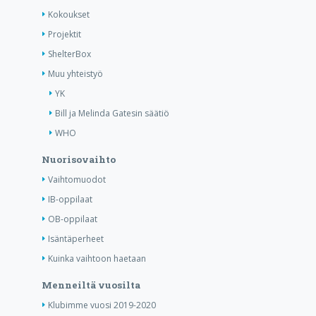
Kokoukset
Projektit
ShelterBox
Muu yhteistyö
YK
Bill ja Melinda Gatesin säätiö
WHO
Nuorisovaihto
Vaihtomuodot
IB-oppilaat
OB-oppilaat
Isäntäperheet
Kuinka vaihtoon haetaan
Menneiltä vuosilta
Klubimme vuosi 2019-2020