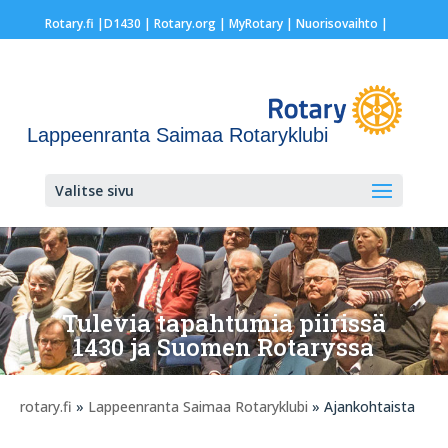
Rotary.fi
|
D1430
|
Rotary.org
|
MyRotary |
Nuorisovaihto
|
Lappeenranta Saimaa Rotaryklubi
Valitse sivu
Tulevia tapahtumia piirissä
1430 ja Suomen Rotaryssa
rotary.fi
»
Lappeenranta Saimaa Rotaryklubi
» Ajankohtaista