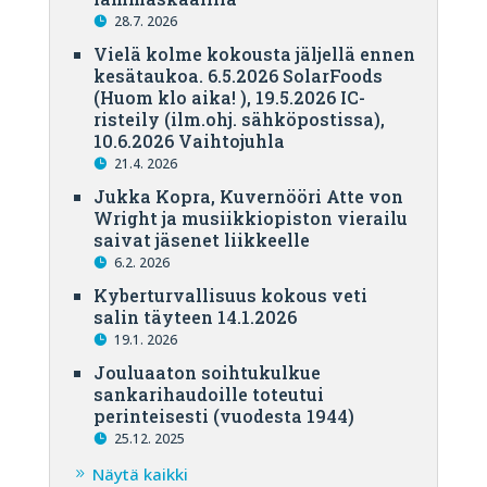
28.7. 2026
Vielä kolme kokousta jäljellä ennen
kesätaukoa. 6.5.2026 SolarFoods
(Huom klo aika! ), 19.5.2026 IC-
risteily (ilm.ohj. sähköpostissa),
10.6.2026 Vaihtojuhla
21.4. 2026
Jukka Kopra, Kuvernööri Atte von
Wright ja musiikkiopiston vierailu
saivat jäsenet liikkeelle
6.2. 2026
Kyberturvallisuus kokous veti
salin täyteen 14.1.2026
19.1. 2026
Jouluaaton soihtukulkue
sankarihaudoille toteutui
perinteisesti (vuodesta 1944)
25.12. 2025
Näytä kaikki