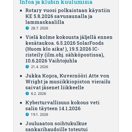
Infoa ja klubin kuulumisia
Rotary vuosi polkaistaan käyntiin
KE 5.8.2026 savusaunalla ja
lammaskaalilla
28.7. 2026
Vielä kolme kokousta jäljellä ennen
kesätaukoa. 6.5.2026 SolarFoods
(Huom klo aika! ), 19.5.2026 IC-
risteily (ilm.ohj. sähköpostissa),
10.6.2026 Vaihtojuhla
21.4. 2026
Jukka Kopra, Kuvernööri Atte von
Wright ja musiikkiopiston vierailu
saivat jäsenet liikkeelle
6.2. 2026
Kyberturvallisuus kokous veti
salin täyteen 14.1.2026
19.1. 2026
Jouluaaton soihtukulkue
sankarihaudoille toteutui