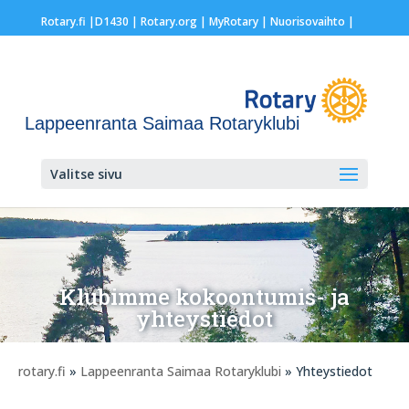
Rotary.fi
|
D1430
|
Rotary.org
|
MyRotary |
Nuorisovaihto
|
Lappeenranta Saimaa Rotaryklubi
Valitse sivu
Klubimme kokoontumis- ja
yhteystiedot
rotary.fi
»
Lappeenranta Saimaa Rotaryklubi
» Yhteystiedot