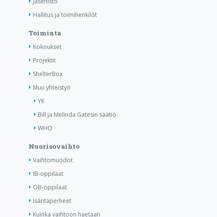
Jäsenistö
Hallitus ja toimihenkilöt
Toiminta
Kokoukset
Projektit
ShelterBox
Muu yhteistyö
YK
Bill ja Melinda Gatesin säätiö
WHO
Nuorisovaihto
Vaihtomuodot
IB-oppilaat
OB-oppilaat
Isäntäperheet
Kuinka vaihtoon haetaan