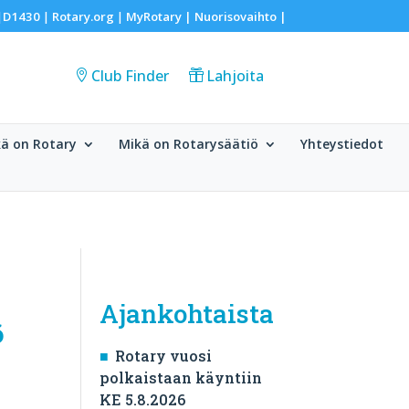
D1430
Rotary.org
MyRotary |
Nuorisovaihto
|
|
|
|
Club Finder
Lahjoita
ä on Rotary
Mikä on Rotarysäätiö
Yhteystiedot
Ajankohtaista
6
Rotary vuosi
polkaistaan käyntiin
KE 5.8.2026