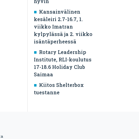
hyvin
Kansainvälinen
kesäleiri 2.7-16.7, 1.
viikko Imatran
kylpylässä ja 2. viikko
isäntäperheessä
Rotary Leadership
Institute, RLI-koulutus
17-18.6 Holiday Club
Saimaa
Kiitos Shelterbox
tuestanne
ta