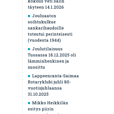
kokous veti salin
täyteen 14.1.2026
Jouluaaton
soihtukulkue
sankarihaudoille
toteutui perinteisesti
(vuodesta 1944)
Joulutilaisuus
Tuosassa 18.12.2025 oli
lämminhenkinen ja
suosittu
Lappeenranta-Saimaa
Rotaryklubi juhli 80-
vuotisjuhlaansa
31.10.2025
Mikko Heikkilän
esitys piirin