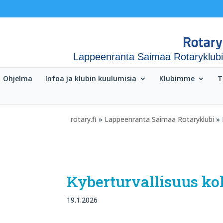
Lappeenranta Saimaa Rotaryklubi
Ohjelma
Infoa ja klubin kuulumisia
Klubimme
T
rotary.fi
»
Lappeenranta Saimaa Rotaryklubi
» 
Kyberturvallisuus kok
19.1.2026