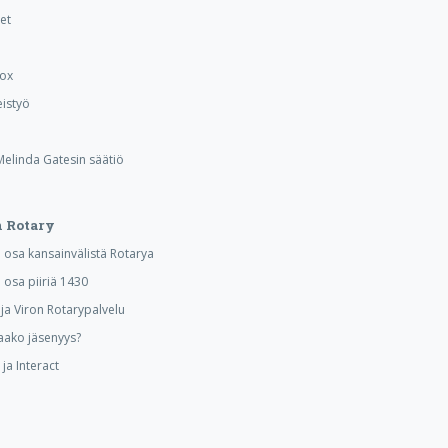
et
Box
istyö
 Melinda Gatesin säätiö
 Rotary
osa kansainvälistä Rotarya
osa piiriä 1430
a Viron Rotarypalvelu
aako jäsenyys?
ja Interact