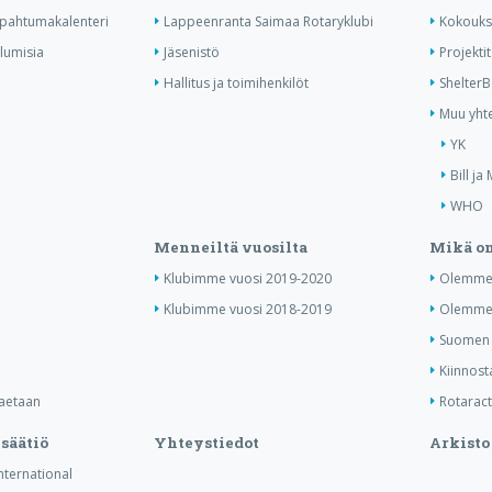
tapahtumakalenteri
Lappeenranta Saimaa Rotaryklubi
Kokouks
ulumisia
Jäsenistö
Projektit
Hallitus ja toimihenkilöt
Shelter
Muu yhte
YK
Bill ja
WHO
Menneiltä vuosilta
Mikä on
Klubimme vuosi 2019-2020
Olemme 
Klubimme vuosi 2018-2019
Olemme 
Suomen j
Kiinnost
haetaan
Rotaract 
säätiö
Yhteystiedot
Arkisto
International