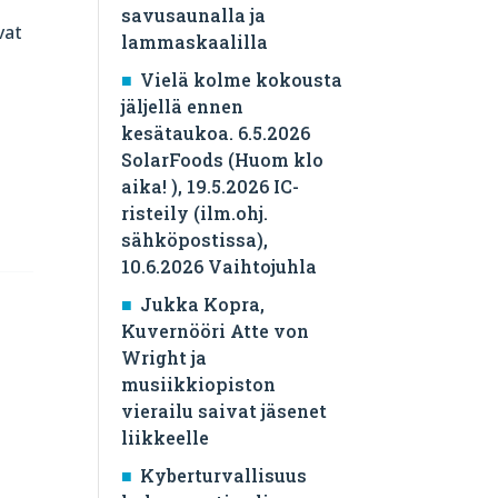
savusaunalla ja
vat
lammaskaalilla
Vielä kolme kokousta
jäljellä ennen
kesätaukoa. 6.5.2026
SolarFoods (Huom klo
aika! ), 19.5.2026 IC-
risteily (ilm.ohj.
sähköpostissa),
10.6.2026 Vaihtojuhla
Jukka Kopra,
Kuvernööri Atte von
Wright ja
musiikkiopiston
vierailu saivat jäsenet
liikkeelle
Kyberturvallisuus