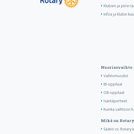
Klubien ja piirin 
Infoa ja klubin ku
Nuorisovaihto
Vaihtomuodot
IB-oppilaat
OB-oppilaat
Isäntäperheet
Kuinka vaihtoon 
Mikä on Rotary
Säätiö vs. Rotary 