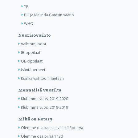
YK
Bill ja Melinda Gatesin säätiö
WHO
Nuorisovaihto
Vaihtomuodot
IB-oppilaat
OB-oppilaat
Isäntäperheet
Kuinka vaihtoon haetaan
Menneiltä vuosilta
Klubimme vuosi 2019-2020
Klubimme vuosi 2018-2019
Mikä on Rotary
Olemme osa kansainvälistä Rotarya
Olemme osa piiriä 1430