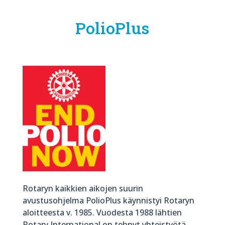
PolioPlus
Rotaryn kaikkien aikojen suurin
avustusohjelma PolioPlus käynnistyi Rotaryn
aloitteesta v. 1985. Vuodesta 1988 lähtien
Rotary International on tehnyt yhteistyötä