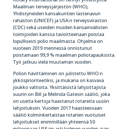
Maailman terveysjärjestön (WHO),
Yhdistyneiden kansakuntien lastenavun
rahaston (UNICEF) ja USA:n terveysviraston
(CDC) sekä useiden muiden kansainvälisten
toimijoiden kanssa tavoitteenaan poistaa
lopullisesti polio maailmasta. Ohjelma on
vuoteen 2019 mennessä onnistunut
poistamaan 99,9 % maailman poliotapauksista.
Työ jatkuu vielä muutaman vuoden.
Polion hävittäminen on julistettu WHO:n
ykkösprioriteetiksi, ja mukana on kasvava
joukko valtioita. Yksittäisistä lahjoittajista
suurin on Bill ja Melinda Gatesin säätiö, joka
on useita kertoja haastanut rotareita uusiin
lahjoituksiin. Vuoden 2017 haasteessaan
säätiö kolminkertaistaa rotarien vuotuiset
lahjoitukset enimmillään yhteensä 50
miljoonaan US$:iin asti kolmen vuoden ajan