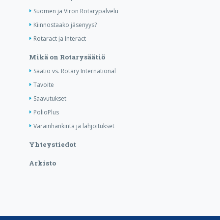
Suomen ja Viron Rotarypalvelu
Kiinnostaako jäsenyys?
Rotaract ja Interact
Mikä on Rotarysäätiö
Säätiö vs. Rotary International
Tavoite
Saavutukset
PolioPlus
Varainhankinta ja lahjoitukset
Yhteystiedot
Arkisto