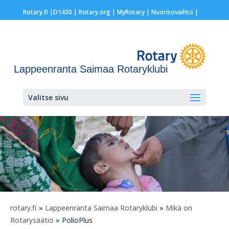
Rotary.fi
|
D1430
|
Rotary.org
|
MyRotary |
Nuorisovaihto
|
Lappeenranta Saimaa Rotaryklubi
Valitse sivu
rotary.fi
»
Lappeenranta Saimaa Rotaryklubi
»
Mikä on
Rotarysäätiö
» PolioPlus