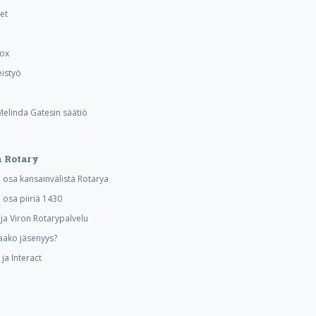
et
Box
istyö
 Melinda Gatesin säätiö
 Rotary
osa kansainvälistä Rotarya
osa piiriä 1430
a Viron Rotarypalvelu
aako jäsenyys?
ja Interact