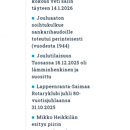
kokous veti salin
täyteen 14.1.2026
Jouluaaton
soihtukulkue
sankarihaudoille
toteutui perinteisesti
(vuodesta 1944)
Joulutilaisuus
Tuosassa 18.12.2025 oli
lämminhenkinen ja
suosittu
Lappeenranta-Saimaa
Rotaryklubi juhli 80-
vuotisjuhlaansa
31.10.2025
Mikko Heikkilän
esitys piirin