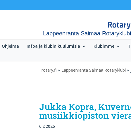
Lappeenranta Saimaa Rotaryklubi
Ohjelma
Infoa ja klubin kuulumisia
Klubimme
T
rotary.fi
»
Lappeenranta Saimaa Rotaryklubi
» 
Jukka Kopra, Kuvernö
musiikkiopiston vierai
6.2.2026