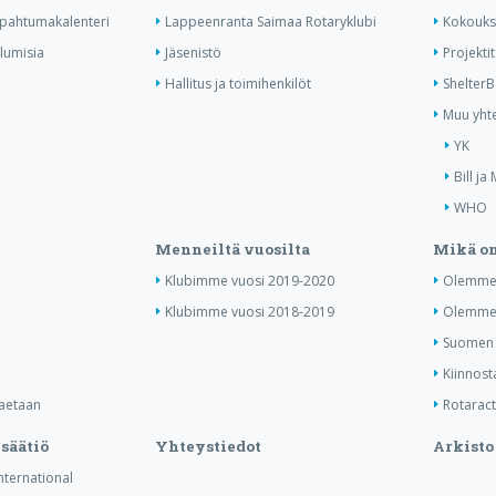
tapahtumakalenteri
Lappeenranta Saimaa Rotaryklubi
Kokouks
ulumisia
Jäsenistö
Projektit
Hallitus ja toimihenkilöt
Shelter
Muu yhte
YK
Bill ja
WHO
Menneiltä vuosilta
Mikä on
Klubimme vuosi 2019-2020
Olemme 
Klubimme vuosi 2018-2019
Olemme 
Suomen j
Kiinnost
haetaan
Rotaract 
säätiö
Yhteystiedot
Arkisto
International