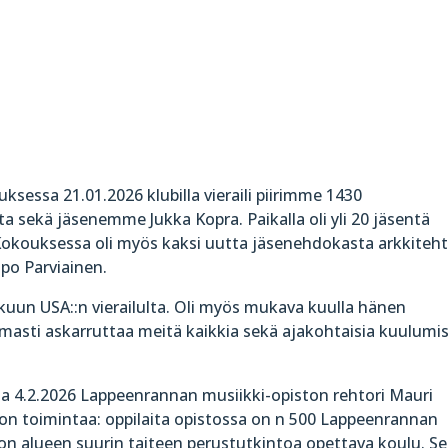
ksessa 21.01.2026 klubilla vieraili piirimme 1430
sekä jäsenemme Jukka Kopra. Paikalla oli yli 20 jäsentä
okouksessa oli myös kaksi uutta jäsenehdokasta arkkiteht
po Parviainen.
uun USA::n vierailulta. Oli myös mukava kuulla hänen
asti askarruttaa meitä kaikkia sekä ajakohtaisia kuulumis
la 4.2.2026 Lappeenrannan musiikki-opiston rehtori Mauri
on toimintaa: oppilaita opistossa on n 500 Lappeenrannan
o on alueen suurin taiteen perustutkintoa opettava koulu. Se