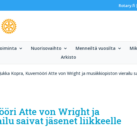
Rotary.fi
oiminta
Nuorisovaihto
Menneiltä vuosilta
Mik
Arkisto
Jukka Kopra, Kuvernööri Atte von Wright ja musiikkiopiston vierailu sai
öri Atte von Wright ja
lu saivat jäsenet liikkeelle