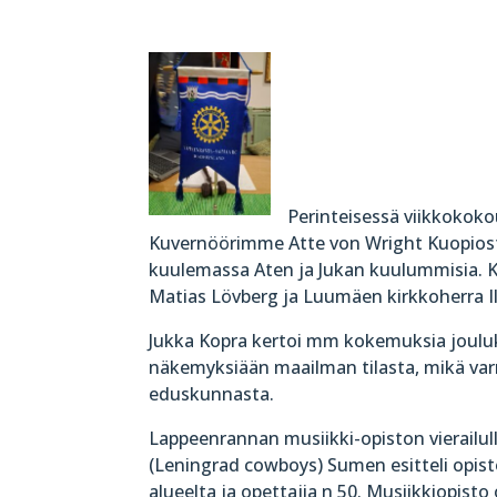
Perinteisessä viikkokokou
Kuvernöörimme Atte von Wright Kuopiosta 
kuulemassa Aten ja Jukan kuulummisia. K
Matias Lövberg ja Luumäen kirkkoherra Il
Jukka Kopra kertoi mm kokemuksia jouluk
näkemyksiään maailman tilasta, mikä varm
eduskunnasta.
Lappeenrannan musiikki-opiston vierailul
(Leningrad cowboys) Sumen esitteli opist
alueelta ja opettajia n 50. Musiikkiopist