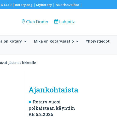
D1430
Rotary.org
MyRotary |
Nuorisovaihto
|
|
|
|
Club Finder
Lahjoita
ä on Rotary
Mikä on Rotarysäätiö
Yhteystiedot
vat jäsenet liikkeelle
Ajankohtaista
Rotary vuosi
polkaistaan käyntiin
KE 5.8.2026