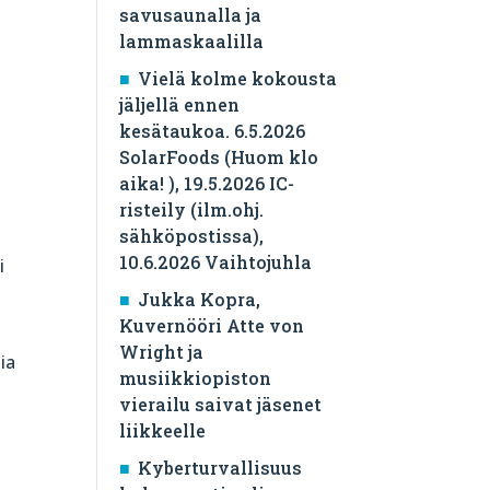
savusaunalla ja
lammaskaalilla
Vielä kolme kokousta
jäljellä ennen
kesätaukoa. 6.5.2026
SolarFoods (Huom klo
aika! ), 19.5.2026 IC-
risteily (ilm.ohj.
sähköpostissa),
10.6.2026 Vaihtojuhla
i
Jukka Kopra,
Kuvernööri Atte von
Wright ja
ia
musiikkiopiston
vierailu saivat jäsenet
liikkeelle
Kyberturvallisuus