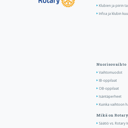
Klubien ja piirin 
Infoa ja klubin ku
Nuorisovaihto
Vaihtomuodot
IB-oppilaat
OB-oppilaat
Isäntäperheet
Kuinka vaihtoon 
Mikä on Rotary
Säätiö vs. Rotary 