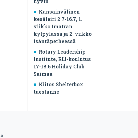
hyvin
Kansainvälinen
kesäleiri 2.7-16.7, 1.
viikko Imatran
kylpylässä ja 2. viikko
isäntäperheessä
Rotary Leadership
Institute, RLI-koulutus
17-18.6 Holiday Club
Saimaa
Kiitos Shelterbox
tuestanne
ta