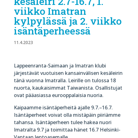
kesäleiri 2.7-16.7, 1.
viikko Imatran
kylpylässä ja 2. viikko
isäntäperheessä
11.4.2023
Lappeenranta-Saimaan ja Imatran klubi
järjestävät vuotuisen kansainvälisen kesäleirin
tänä vuonna Imatralla. Leirille on tulossa 18
nuorta, kaukaisimmat Taiwanista. Osallistujat
ovat pääasiassa eurooppalaisia nuoria.
Kaipaamme isäntäperheitä ajalle 9.7.–16.7.
Isäntäperheet voivat olla mistäpäin piiriämme
tahansa. Isäntäperheen tulee hakea nuori
Imatralta 9.7 ja toimittaa hänet 16.7 Helsinki-
Vantaan lentoasemalle.