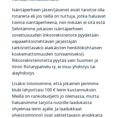
Isäntäperheen jäsen/jäsenet eivät tarvitse olla
rotareita eli jos teillä on tuttuja, jotka haluavat
toimia isäntäperheenä, niin mikään ei sitä estä.
Selvitämme jokaisen isäntäperheen
soveltuvuuden (rikosrekisteriote pyydetään
vapaaehtoistehtävän järjestäjän
tarkistettavaksi alaikäisten henkilökohtaisen
koskemattomuuden turvaamiseksi).
Rikosrekisteriotetta pyytää vain Suomen ja
Viron Rotarypalvelu ry, ei muu yhdistys tai
alayhdistys.
Lisäksi toivoisimme, että jokainen piirimme
klubi lahjoittaisi 100 € leirin kustannuksiin.
Meillä on runkobudjetti jo olemassa, mutta
haluaisimme tarjota nuorille laadukasta
ohjelmaa leirin ajalle. Ja laadukkaat
oheistoiminnot ovat valitettavasti arvokkaita