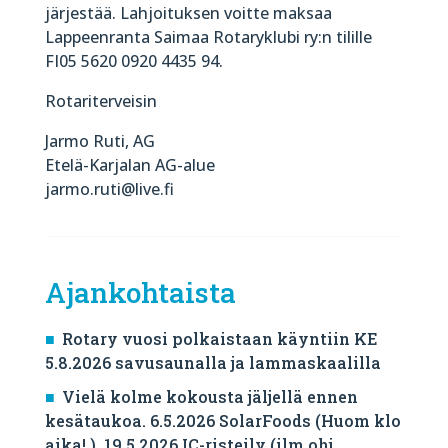
järjestää. Lahjoituksen voitte maksaa
Lappeenranta Saimaa Rotaryklubi ry:n tilille
FI05 5620 0920 4435 94.
Rotariterveisin
Jarmo Ruti, AG
Etelä-Karjalan AG-alue
jarmo.ruti@live.fi
Ajankohtaista
Rotary vuosi polkaistaan käyntiin KE
5.8.2026 savusaunalla ja lammaskaalilla
Vielä kolme kokousta jäljellä ennen
kesätaukoa. 6.5.2026 SolarFoods (Huom klo
aika! ), 19.5.2026 IC-risteily (ilm.ohj.