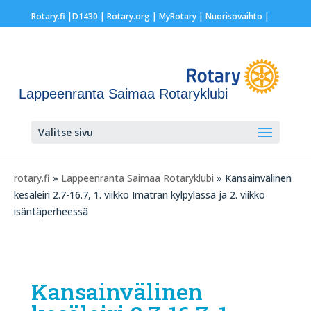
Rotary.fi
|
D1430
|
Rotary.org
|
MyRotary |
Nuorisovaihto
|
Lappeenranta Saimaa Rotaryklubi
Valitse sivu
rotary.fi
»
Lappeenranta Saimaa Rotaryklubi
» Kansainvälinen
kesäleiri 2.7-16.7, 1. viikko Imatran kylpylässä ja 2. viikko
isäntäperheessä
Kansainvälinen