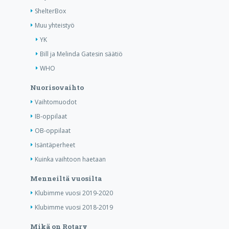
ShelterBox
Muu yhteistyö
YK
Bill ja Melinda Gatesin säätiö
WHO
Nuorisovaihto
Vaihtomuodot
IB-oppilaat
OB-oppilaat
Isäntäperheet
Kuinka vaihtoon haetaan
Menneiltä vuosilta
Klubimme vuosi 2019-2020
Klubimme vuosi 2018-2019
Mikä on Rotary