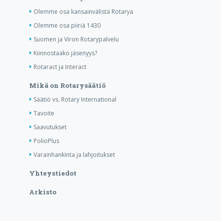
Olemme osa kansainvälistä Rotarya
Olemme osa piiriä 1430
Suomen ja Viron Rotarypalvelu
Kiinnostaako jäsenyys?
Rotaract ja Interact
Mikä on Rotarysäätiö
Säätiö vs. Rotary International
Tavoite
Saavutukset
PolioPlus
Varainhankinta ja lahjoitukset
Yhteystiedot
Arkisto