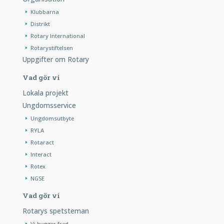
Klubbarna
Distrikt
Rotary International
Rotarystiftelsen
Uppgifter om Rotary
Vad gör vi
Lokala projekt
Ungdomsservice
Ungdomsutbyte
RYLA
Rotaract
Interact
Rotex
NGSE
Vad gör vi
Rotarys spetsteman
Vi bygger fred