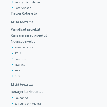
Rotary International
Rotarysäätiö
Tietoa Rotarysta
Mitä teemme
Paikalliset projektit
Kansainväliset projektit
Nuorisopalvelut
Nuorisovaihto
RYLA
Rotaract
Interact
Rotex
NGSE
Mitä teemme
Rotaryn kärkiteemat
Rauhantyö
Sairauksien torjunta