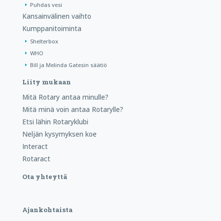
Puhdas vesi
Kansainvälinen vaihto
Kumppanitoiminta
Shelterbox
WHO
Bill ja Melinda Gatesin säätiö
Liity mukaan
Mitä Rotary antaa minulle?
Mitä minä voin antaa Rotarylle?
Etsi lähin Rotaryklubi
Neljän kysymyksen koe
Interact
Rotaract
Ota yhteyttä
Ajankohtaista