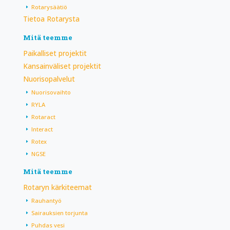
Rotarysäätiö
Tietoa Rotarysta
Mitä teemme
Paikalliset projektit
Kansainväliset projektit
Nuorisopalvelut
Nuorisovaihto
RYLA
Rotaract
Interact
Rotex
NGSE
Mitä teemme
Rotaryn kärkiteemat
Rauhantyö
Sairauksien torjunta
Puhdas vesi