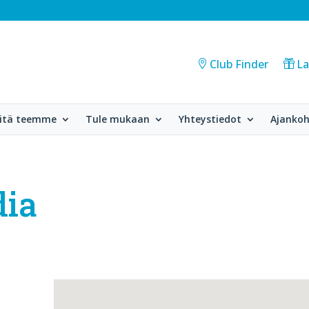
Club Finder
La
itä teemme
Tule mukaan
Yhteystiedot
Ajankoh
dia