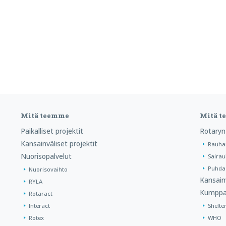
Mitä teemme
Mitä 
Paikalliset projektit
Rotaryn
Kansainväliset projektit
Rauha
Nuorisopalvelut
Sairau
Puhdas
Nuorisovaihto
Kansain
RYLA
Kumppa
Rotaract
Interact
Shelte
Rotex
WHO