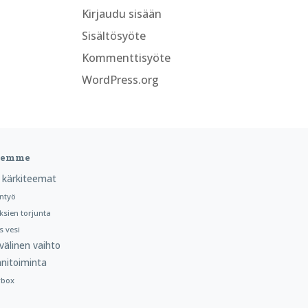
Kirjaudu sisään
Sisältösyöte
Kommenttisyöte
WordPress.org
teemme
 kärkiteemat
ntyö
ksien torjunta
 vesi
välinen vaihto
nitoiminta
rbox