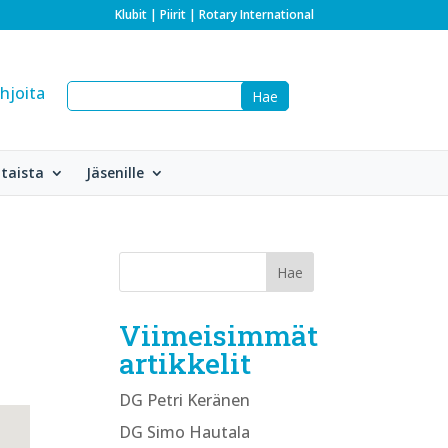
Klubit
|
Piirit
|
Rotary International
hjoita
taista
Jäsenille
Viimeisimmät
artikkelit
DG Petri Keränen
DG Simo Hautala