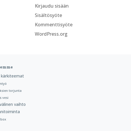
Kirjaudu sisään
Sisältösyöte
Kommenttisyöte
WordPress.org
teemme
 kärkiteemat
ntyö
ksien torjunta
 vesi
välinen vaihto
nitoiminta
rbox