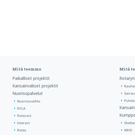
Mitä teemme
Mitä 
Paikalliset projektit
Rotaryn
Kansainväliset projektit
Rauha
Nuorisopalvelut
Sairau
Puhdas
Nuorisovaihto
Kansain
RYLA
Kumppa
Rotaract
Interact
Shelte
Rotex
WHO