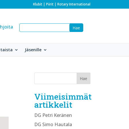
Klubit
|
Piirit
|
Rotary International
hjoita
taista
Jäsenille
Viimeisimmät
artikkelit
DG Petri Keränen
DG Simo Hautala