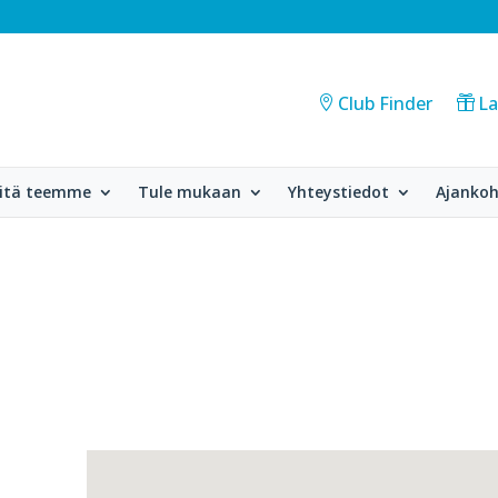
Club Finder
La
itä teemme
Tule mukaan
Yhteystiedot
Ajankoh