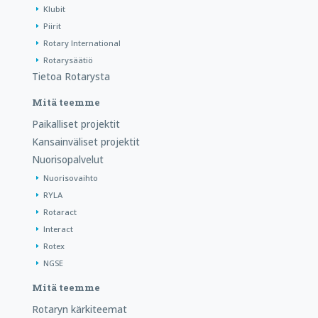
Klubit
Piirit
Rotary International
Rotarysäätiö
Tietoa Rotarysta
Mitä teemme
Paikalliset projektit
Kansainväliset projektit
Nuorisopalvelut
Nuorisovaihto
RYLA
Rotaract
Interact
Rotex
NGSE
Mitä teemme
Rotaryn kärkiteemat