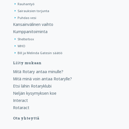
Rauhantyö
Sairauksien torjunta
Puhdas vesi
Kansainvälinen vaihto
Kumppanitoiminta
Shelterbox
WHO
Bill ja Melinda Gatesin säätiö
Liity mukaan
Mitä Rotary antaa minulle?
Mitä minä voin antaa Rotarylle?
Etsi lähin Rotaryklubi
Neljän kysymyksen koe
Interact
Rotaract
Ota yhteyttä