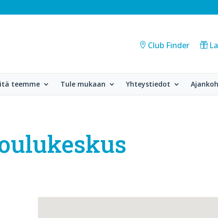
Club Finder
La
itä teemme
Tule mukaan
Yhteystiedot
Ajankoh
koulukeskus