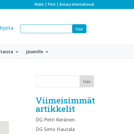
Klubit
|
Piirit
|
Rotary International
hjoita
taista
Jäsenille
Viimeisimmät
artikkelit
DG Petri Keränen
DG Simo Hautala