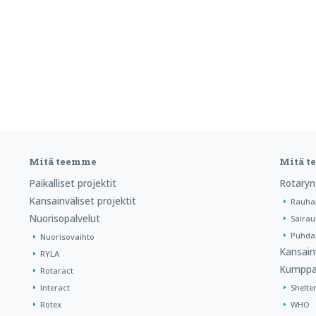
Mitä teemme
Mitä 
Paikalliset projektit
Rotaryn
Kansainväliset projektit
Rauha
Nuorisopalvelut
Sairau
Puhdas
Nuorisovaihto
Kansain
RYLA
Kumppa
Rotaract
Interact
Shelte
Rotex
WHO