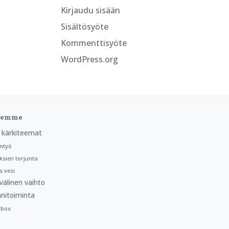
Kirjaudu sisään
Sisältösyöte
Kommenttisyöte
WordPress.org
teemme
 kärkiteemat
ntyö
ksien torjunta
 vesi
välinen vaihto
nitoiminta
rbox