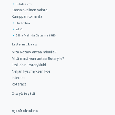
Puhdas vesi
Kansainvälinen vaihto
Kumppanitoiminta
Shelterbox
WHO
Bill ja Melinda Gatesin säätiö
Liity mukaan
Mitä Rotary antaa minulle?
Mitä minä voin antaa Rotarylle?
Etsi lähin Rotaryklubi
Neljän kysymyksen koe
Interact
Rotaract
Ota yhteyttä
Ajankohtaista