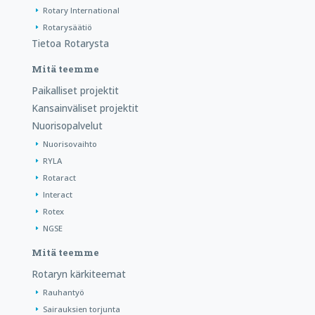
Rotary International
Rotarysäätiö
Tietoa Rotarysta
Mitä teemme
Paikalliset projektit
Kansainväliset projektit
Nuorisopalvelut
Nuorisovaihto
RYLA
Rotaract
Interact
Rotex
NGSE
Mitä teemme
Rotaryn kärkiteemat
Rauhantyö
Sairauksien torjunta