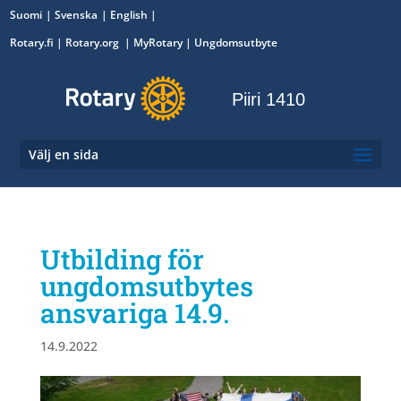
Suomi
Svenska
English
Rotary.fi
|
Rotary.org
|
MyRotary
|
Ungdomsutbyte
Piiri 1410
Välj en sida
Utbilding för
ungdomsutbytes
ansvariga 14.9.
14.9.2022