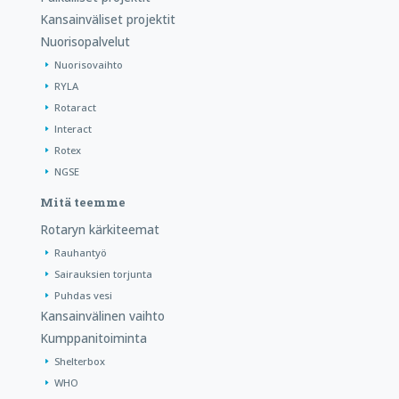
Kansainväliset projektit
Nuorisopalvelut
Nuorisovaihto
RYLA
Rotaract
Interact
Rotex
NGSE
Mitä teemme
Rotaryn kärkiteemat
Rauhantyö
Sairauksien torjunta
Puhdas vesi
Kansainvälinen vaihto
Kumppanitoiminta
Shelterbox
WHO