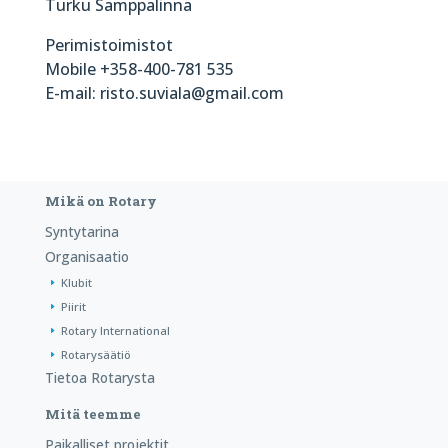
Turku Samppalinna
Perimistoimistot
Mobile +358-400-781 535
E-mail: risto.suviala@gmail.com
Mikä on Rotary
Syntytarina
Organisaatio
Klubit
Piirit
Rotary International
Rotarysäätiö
Tietoa Rotarysta
Mitä teemme
Paikalliset projektit