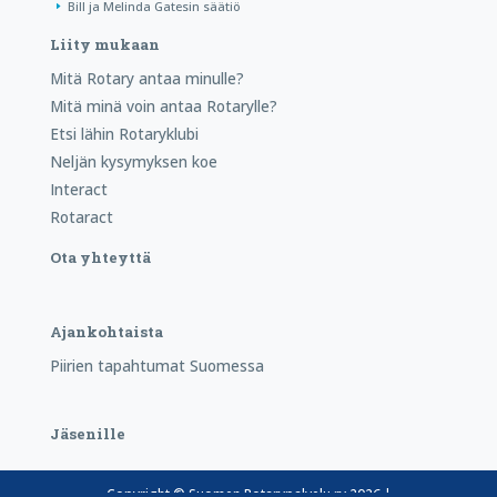
Bill ja Melinda Gatesin säätiö
Liity mukaan
Mitä Rotary antaa minulle?
Mitä minä voin antaa Rotarylle?
Etsi lähin Rotaryklubi
Neljän kysymyksen koe
Interact
Rotaract
Ota yhteyttä
Ajankohtaista
Piirien tapahtumat Suomessa
Jäsenille
Copyright © Suomen Rotarypalvelu ry 2026 |