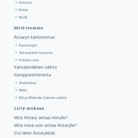
Interact
Rotex
NGSE
Mitä teemme
Rotaryn kärkiteemat
Rauhantyö
Sairauksien torjunta
Puhdas vesi
Kansainvälinen vaihto
Kumppanitoiminta
Shelterbox
WHO
Bill ja Melinda Gatesin säätiö
Liity mukaan
Mitä Rotary antaa minulle?
Mitä minä voin antaa Rotarylle?
Etsi lähin Rotaryklubi