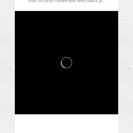
ovat Rotaryn tärkeimpiä lähettiläitä ja...