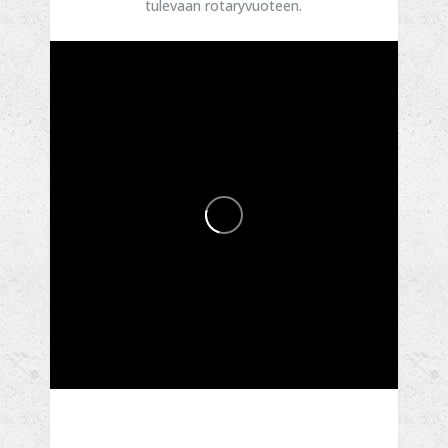
tulevaan rotaryvuoteen.