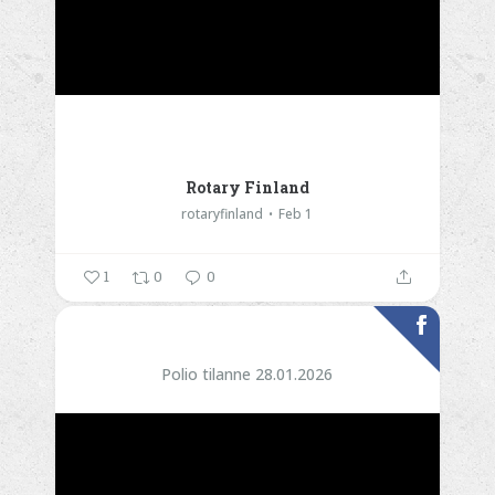
Rotary Finland
rotaryfinland
Feb 1
1
0
0
Polio tilanne 28.01.2026