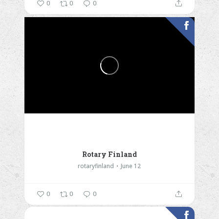
0
0
0
Rotary Finland
rotaryfinland
June 12
0
0
0