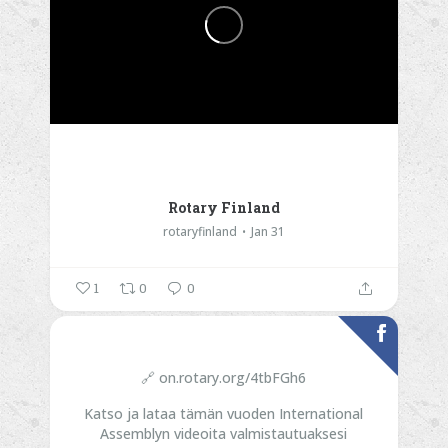
Rotary Finland
rotaryfinland
Jan 31
1
0
0
🔗 on.rotary.org/4tbFGh6
Katso ja lataa tämän vuoden International
Assemblyn videoita valmistautuaksesi