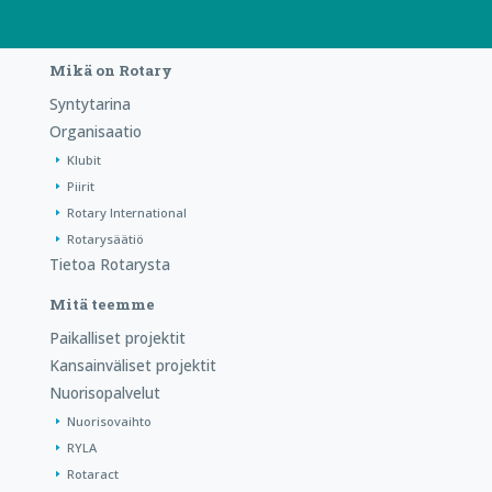
Mikä on Rotary
Syntytarina
Organisaatio
Klubit
Piirit
Rotary International
Rotarysäätiö
Tietoa Rotarysta
Mitä teemme
Paikalliset projektit
Kansainväliset projektit
Nuorisopalvelut
Nuorisovaihto
RYLA
Rotaract