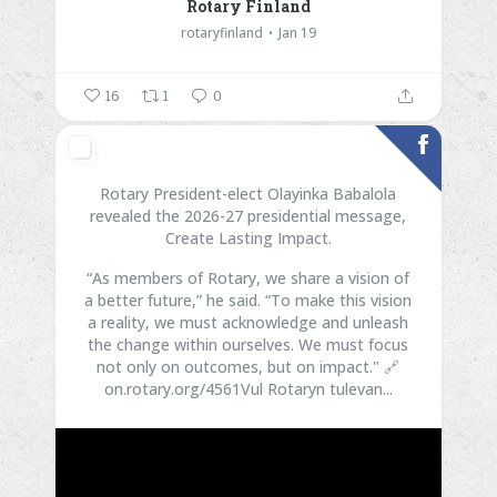
Rotary Finland
rotaryfinland
Jan 19
16
1
0
Rotary President-elect Olayinka Babalola
revealed the 2026-27 presidential message,
Create Lasting Impact.
“As members of Rotary, we share a vision of
a better future,” he said. “To make this vision
a reality, we must acknowledge and unleash
the change within ourselves. We must focus
not only on outcomes, but on impact."
🔗
on.rotary.org/4561Vul
Rotaryn tulevan...