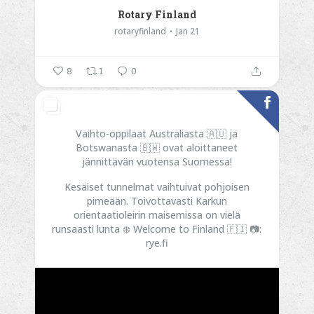
Rotary Finland
rotaryfinland
Jan 21
8
1
0
Vaihto-oppilaat Australiasta 🇦🇺 ja
Botswanasta 🇧🇼 ovat aloittaneet
jännittävän vuotensa Suomessa!
Kesäiset tunnelmat vaihtuivat pohjoisen
pimeään. Toivottavasti Karkun
orientaatioleirin maisemissa on vielä
runsaasti lunta ❄️
Welcome to Finland 🇫🇮
📷:
rye.fi