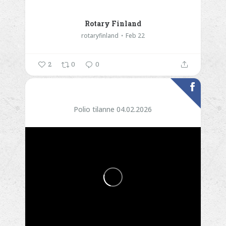
Rotary Finland
rotaryfinland
Feb 22
2
0
0
Polio tilanne 04.02.2026