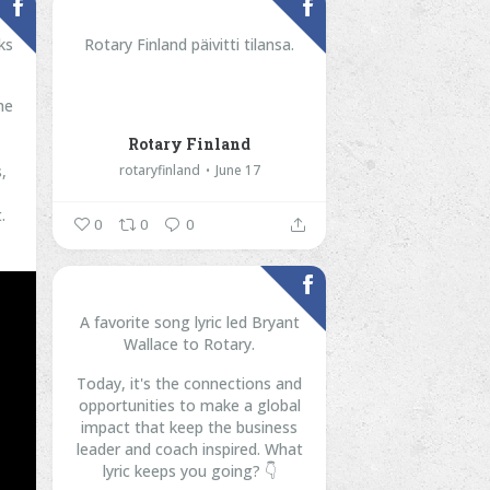
ks
Rotary Finland päivitti tilansa.
he
Rotary Finland
,
rotaryfinland
June 17
.
0
0
0
A favorite song lyric led Bryant
Wallace to Rotary.
Today, it's the connections and
opportunities to make a global
impact that keep the business
leader and coach inspired.
What
lyric keeps you going? 👇