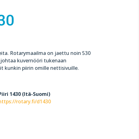
430
reita. Rotarymaailma on jaettu noin 530
ta johtaa kuvernööri tukenaan
t kunkin piirin omille nettisivuille.
Piiri 1430 (Itä-Suomi)
https://rotary.fi/d1430