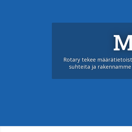
M
Rotary lähettää ja vastaano