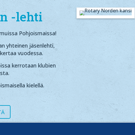
n -lehti
muissa Pohjoismaissa!
n yhteinen jäsenlehti,
 kertaa vuodessa.
oissa kerrotaan klubien
ista.
ismaisella kielellä.
TÄ