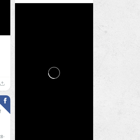
f
28-