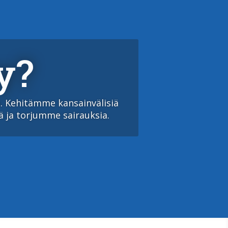
y?
le. Kiinnostaako sinua vuosi