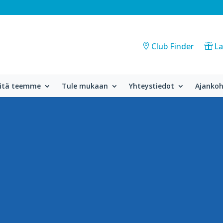
Club Finder
La
itä teemme
Tule mukaan
Yhteystiedot
Ajankoh