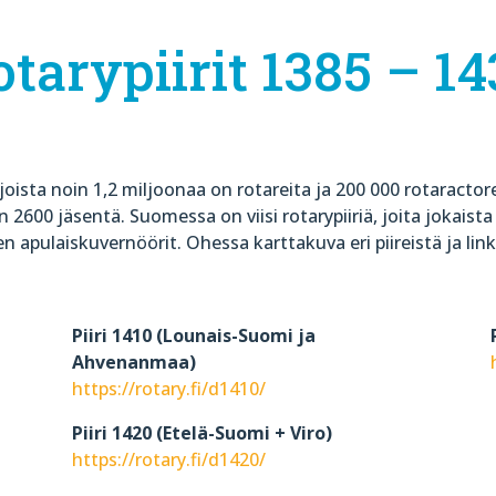
tarypiirit 1385 – 1
joista noin 1,2 miljoonaa on rotareita ja 200 000 rotaracto
in 2600 jäsentä. Suomessa on viisi rotarypiiriä, joita jokais
en apulaiskuvernöörit. Ohessa karttakuva eri piireistä ja linki
Piiri 1410 (Lounais-Suomi ja
Ahvenanmaa)
https://rotary.fi/d1410/
Piiri 1420 (Etelä-Suomi + Viro)
https://rotary.fi/d1420/