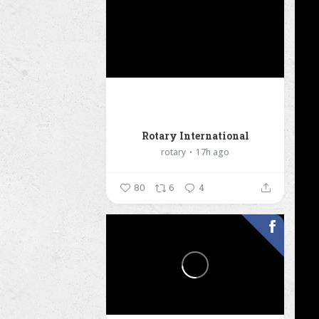
Rotary International
rotary
17h ago
80
6
4