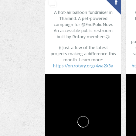
A hot-air balloon fundraiser in
Thailand. A pet-powered
campaign for @EndPolioNow.
An accessible public restroom
built by Rotary members🤝
pu
⬆️ Just a few of the latest
projects making a difference this
v
month. Learn more:
https://on.rotary.org/4wa2X3a
ht