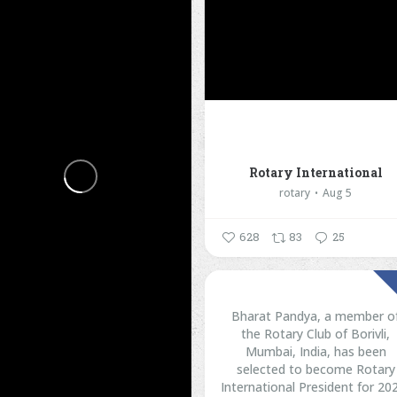
Rotary International
rotary
Aug 5
628
83
25
Bharat Pandya, a member o
the Rotary Club of Borivli,
Mumbai, India, has been
selected to become Rotary
International President for 20