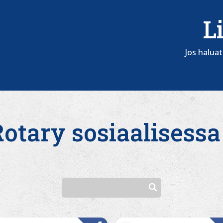
L
Jos halua
tary sosiaalisessa