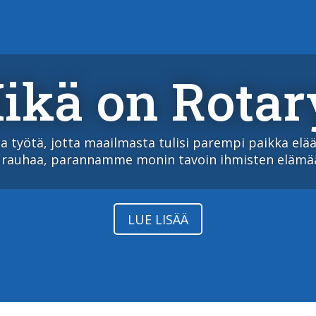
ikä on Rotar
ttaa vuosittain useita nuoria maailmalta ja maailmal
tai kesä ulkomailla?
LUE LISÄÄ