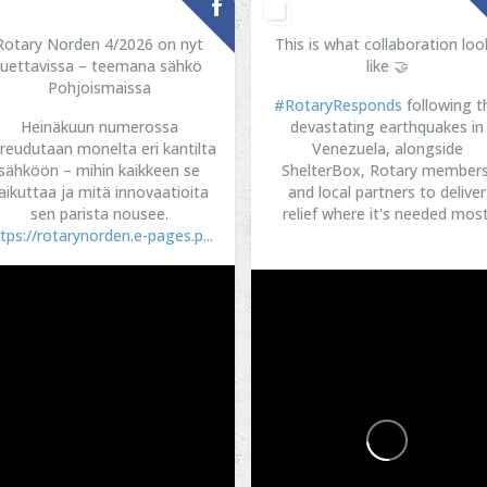
Rotary Norden 4/2026 on nyt
This is what collaboration loo
luettavissa – teemana sähkö
like 🤝
Pohjoismaissa
#RotaryResponds
following t
Heinäkuun numerossa
devastating earthquakes in
reudutaan monelta eri kantilta
Venezuela, alongside
sähköön – mihin kaikkeen se
ShelterBox, Rotary members
aikuttaa ja mitä innovaatioita
and local partners to deliver
sen parista nousee.
relief where it's needed most
tps://rotarynorden.e-pages.p...
...