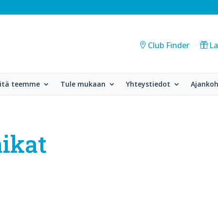
Club Finder
La
itä teemme
Tule mukaan
Yhteystiedot
Ajankoh
ikat