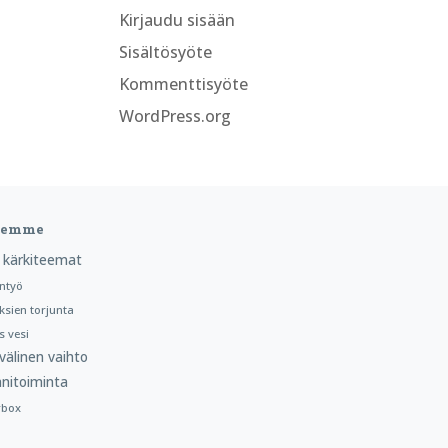
Kirjaudu sisään
Sisältösyöte
Kommenttisyöte
WordPress.org
teemme
 kärkiteemat
ntyö
ksien torjunta
 vesi
välinen vaihto
nitoiminta
rbox