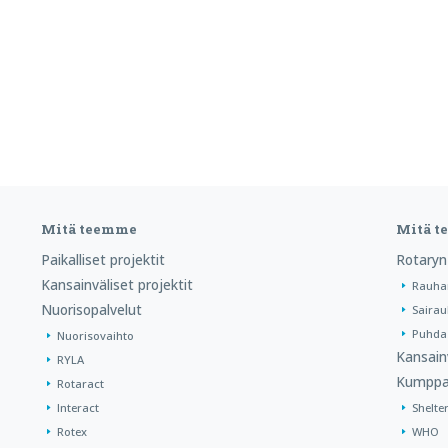
Mitä teemme
Mitä 
Paikalliset projektit
Rotaryn
Kansainväliset projektit
Rauha
Nuorisopalvelut
Sairau
Puhdas
Nuorisovaihto
Kansain
RYLA
Kumppa
Rotaract
Interact
Shelte
Rotex
WHO