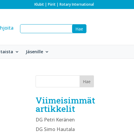
Klubit
|
Piirit
|
Rotary International
hjoita
taista
Jäsenille
Viimeisimmät
artikkelit
DG Petri Keränen
DG Simo Hautala