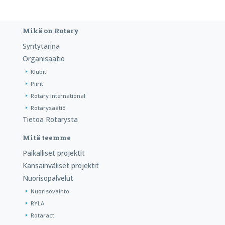
Mikä on Rotary
Syntytarina
Organisaatio
Klubit
Piirit
Rotary International
Rotarysäätiö
Tietoa Rotarysta
Mitä teemme
Paikalliset projektit
Kansainväliset projektit
Nuorisopalvelut
Nuorisovaihto
RYLA
Rotaract