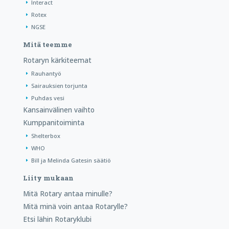
Interact
Rotex
NGSE
Mitä teemme
Rotaryn kärkiteemat
Rauhantyö
Sairauksien torjunta
Puhdas vesi
Kansainvälinen vaihto
Kumppanitoiminta
Shelterbox
WHO
Bill ja Melinda Gatesin säätiö
Liity mukaan
Mitä Rotary antaa minulle?
Mitä minä voin antaa Rotarylle?
Etsi lähin Rotaryklubi