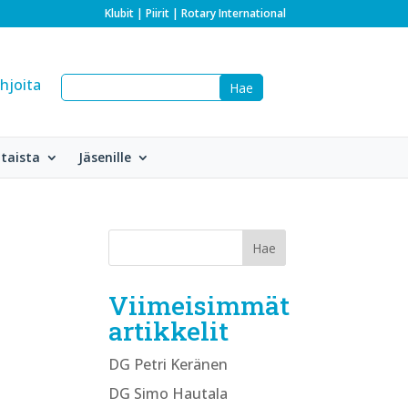
Klubit
|
Piirit
|
Rotary International
hjoita
taista
Jäsenille
Viimeisimmät
artikkelit
DG Petri Keränen
DG Simo Hautala