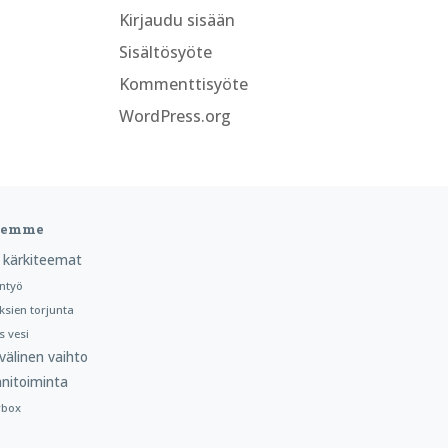
Kirjaudu sisään
Sisältösyöte
Kommenttisyöte
WordPress.org
teemme
 kärkiteemat
ntyö
ksien torjunta
 vesi
välinen vaihto
nitoiminta
rbox