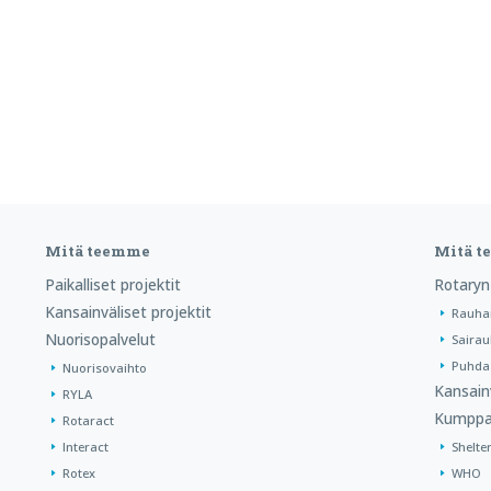
Mitä teemme
Mitä 
Paikalliset projektit
Rotaryn
Kansainväliset projektit
Rauha
Nuorisopalvelut
Sairau
Puhdas
Nuorisovaihto
Kansain
RYLA
Kumppa
Rotaract
Interact
Shelte
Rotex
WHO