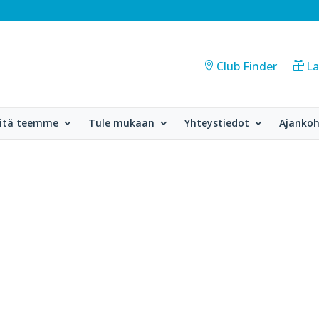
Club Finder
La
itä teemme
Tule mukaan
Yhteystiedot
Ajankoh