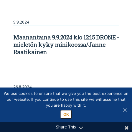
9.9.2024
Maanantaina 9.9.2024 klo 12:15 DRONE -
mieletön kyky minikoossa/Janne
Raatikainen
26.8.2024
We use cookies to ensure that we give you the best experience on
our website. If you continue to use this site we will assume that
Maanantaina 26.08.2024 klo 12:15
you are happy with it.
Klubin Vuosikokous
OK
Share This