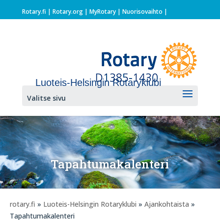
Rotary.fi
|
Rotary.org
|
MyRotary |
Nuorisovaihto
|
Luoteis-Helsingin Rotaryklubi
Valitse sivu
Tapahtumakalenteri
rotary.fi
»
Luoteis-Helsingin Rotaryklubi
»
Ajankohtaista
»
Tapahtumakalenteri