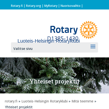
Rotary.fi
|
Rotary.org
|
MyRotary |
Nuorisovaihto
|
Luoteis-Helsingin Rotaryklubi
Valitse sivu
Yhteiset projektit
rotary.fi
»
Luoteis-Helsingin Rotaryklubi
»
Mitä teemme
»
Yhteiset projektit