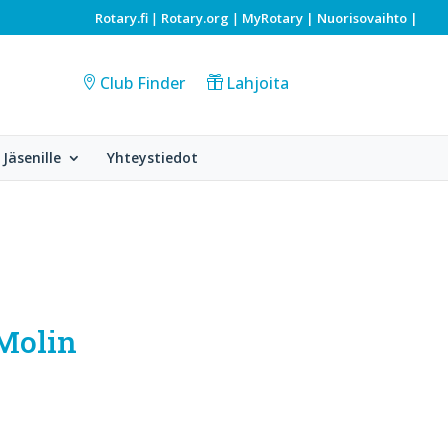
Rotary.fi
Rotary.org
MyRotary |
Nuorisovaihto
|
|
|
Club Finder
Lahjoita
Jäsenille
Yhteystiedot
 Molin