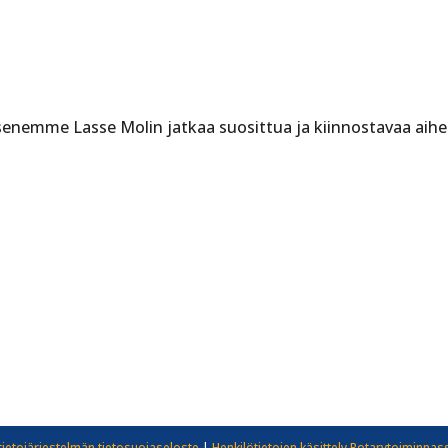
senemme Lasse Molin jatkaa suosittua ja kiinnostavaa aih
tietojärjestelmän tietosuojaseloste
|
Henkilötietojen käsittely Rotarytoiminnas