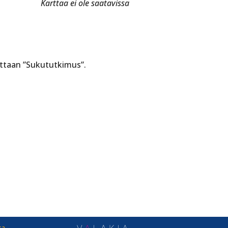
Karttaa ei ole saatavissa
ettaan
”Sukututkimus”.
sa