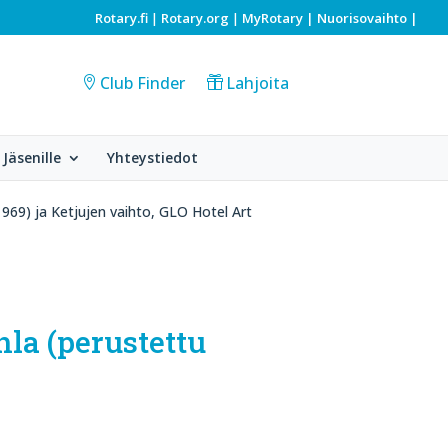
Rotary.fi
Rotary.org
MyRotary |
Nuorisovaihto
|
|
|
Club Finder
Lahjoita
Jäsenille
Yhteystiedot
1969) ja Ketjujen vaihto, GLO Hotel Art
hla (perustettu