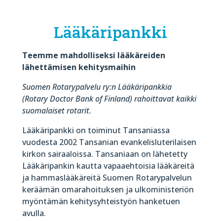
Lääkäripankki
Teemme mahdolliseksi lääkäreiden
lähettämisen kehitysmaihin
Suomen Rotarypalvelu ry:n Lääkäripankkia
(Rotary Doctor Bank of Finland) rahoittavat kaikki
suomalaiset rotarit.
Lääkäripankki on toiminut Tansaniassa
vuodesta 2002 Tansanian evankelisluterilaisen
kirkon sairaaloissa. Tansaniaan on lähetetty
Lääkäripankin kautta vapaaehtoisia lääkäreitä
ja hammaslääkäreitä Suomen Rotarypalvelun
keräämän omarahoituksen ja ulkoministeriön
myöntämän kehitysyhteistyön hanketuen
avulla.