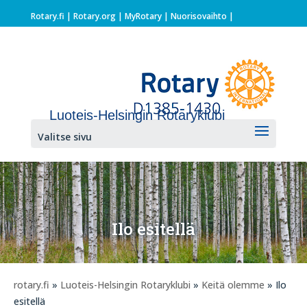
Rotary.fi
|
Rotary.org
|
MyRotary |
Nuorisovaihto
|
Luoteis-Helsingin Rotaryklubi
Valitse sivu
Ilo esitellä
rotary.fi
»
Luoteis-Helsingin Rotaryklubi
»
Keitä olemme
» Ilo
esitellä