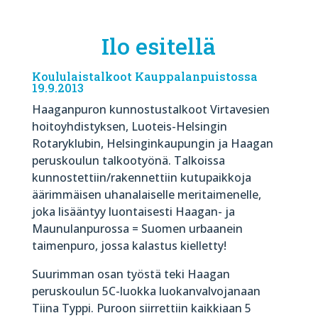
Ilo esitellä
Koululaistalkoot Kauppalanpuistossa
19.9.2013
Haaganpuron kunnostustalkoot Virtavesien
hoitoyhdistyksen, Luoteis-Helsingin
Rotaryklubin, Helsinginkaupungin ja Haagan
peruskoulun talkootyönä. Talkoissa
kunnostettiin/rakennettiin kutupaikkoja
äärimmäisen uhanalaiselle meritaimenelle,
joka lisääntyy luontaisesti Haagan- ja
Maunulanpurossa = Suomen urbaanein
taimenpuro, jossa kalastus kielletty!
Suurimman osan työstä teki Haagan
peruskoulun 5C-luokka luokanvalvojanaan
Tiina Typpi. Puroon siirrettiin kaikkiaan 5