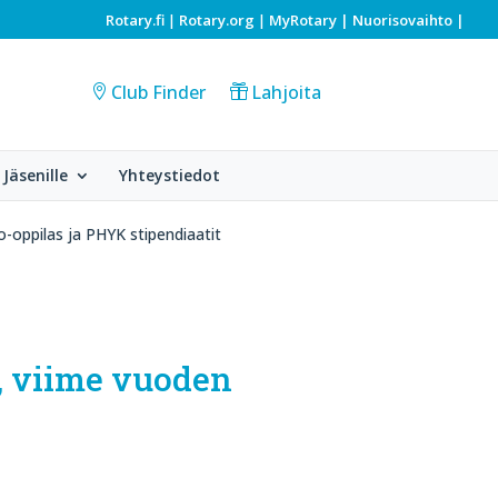
Rotary.fi
Rotary.org
MyRotary |
Nuorisovaihto
|
|
|
Club Finder
Lahjoita
Jäsenille
Yhteystiedot
-oppilas ja PHYK stipendiaatit
s, viime vuoden