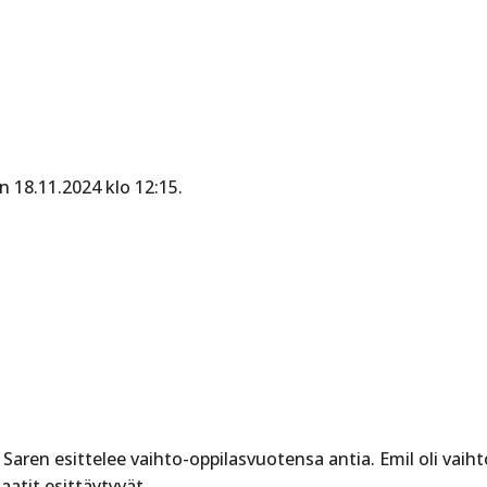
 18.11.2024 klo 12:15.
aren esittelee vaihto-oppilasvuotensa antia. Emil oli vaih
atit esittäytyvät.