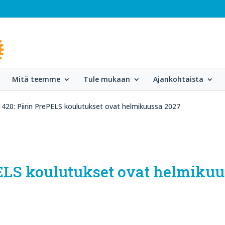
Mitä teemme
Tule mukaan
Ajankohtaista
 1420: Piirin PrePELS koulutukset ovat helmikuussa 2027
ePELS koulutukset ovat helmiku