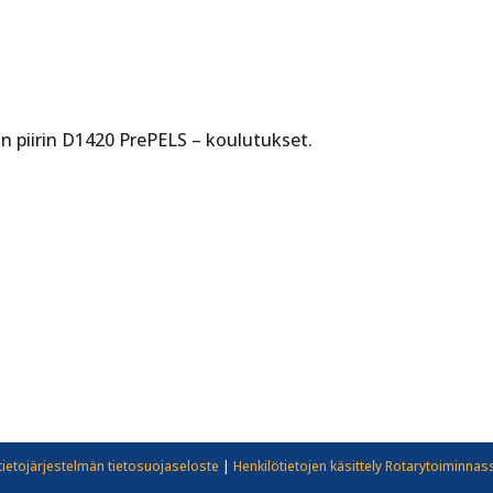
n piirin D1420 PrePELS – koulutukset.
tietojärjestelmän tietosuojaseloste
|
Henkilötietojen käsittely Rotarytoiminnas