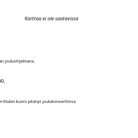
Karttaa ei ole saatavissa
jan jouluohjelmana.
00.
n Klubin kuoro pitänyt joulukonserttinsa