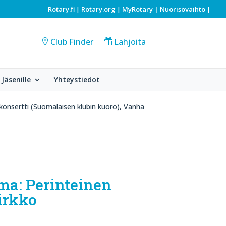
Rotary.fi
Rotary.org
MyRotary |
Nuorisovaihto
|
|
|
Club Finder
Lahjoita
Jäsenille
Yhteystiedot
konsertti (Suomalaisen klubin kuoro), Vanha
ma: Perinteinen
irkko