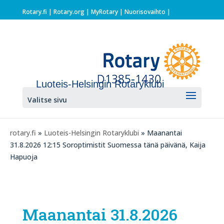
Rotary.fi
|
Rotary.org
|
MyRotary |
Nuorisovaihto
|
Luoteis-Helsingin Rotaryklubi
Valitse sivu
rotary.fi
»
Luoteis-Helsingin Rotaryklubi
» Maanantai
31.8.2026 12:15 Soroptimistit Suomessa tänä päivänä, Kaija
Hapuoja
Maanantai 31.8.2026