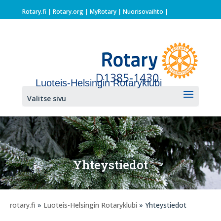
Rotary.fi
|
Rotary.org
|
MyRotary |
Nuorisovaihto
|
Luoteis-Helsingin Rotaryklubi
Valitse sivu
Yhteystiedot
rotary.fi
»
Luoteis-Helsingin Rotaryklubi
» Yhteystiedot