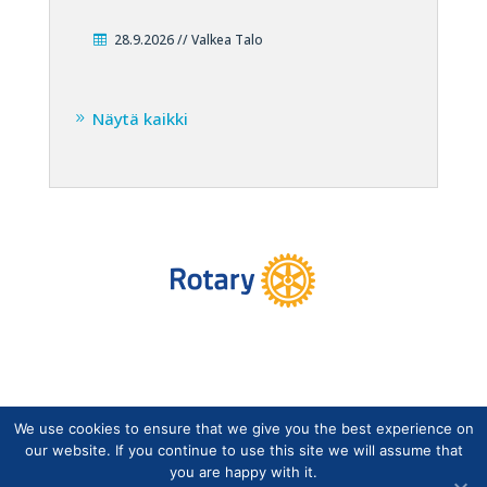
28.9.2026 // Valkea Talo
Näytä kaikki
We use cookies to ensure that we give you the best experience on
Copyright © Suomen Rotarypalvelu ry 2026 |
our website. If you continue to use this site we will assume that
Jäsentietojärjestelmän tietosuojaseloste
|
Henkilötietojen
you are happy with it.
käsittely Rotarytoiminnassa