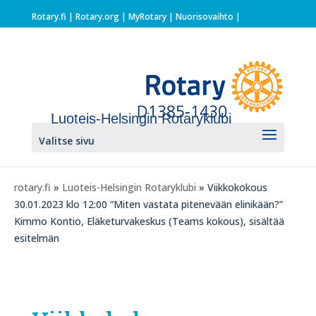
Rotary.fi
|
Rotary.org
|
MyRotary |
Nuorisovaihto
|
Luoteis-Helsingin Rotaryklubi
Valitse sivu
rotary.fi
»
Luoteis-Helsingin Rotaryklubi
» Viikkokokous
30.01.2023 klo 12:00 ”Miten vastata pitenevään elinikään?”
Kimmo Kontio, Eläketurvakeskus (Teams kokous), sisältää
esitelmän