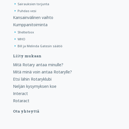
Sairauksien torjunta
Puhdas vesi
Kansainvälinen vaihto
Kumppanitoiminta
Shelterbox
WHO
Bill ja Melinda Gatesin säätiö
Liity mukaan
Mitä Rotary antaa minulle?
Mitä minä voin antaa Rotarylle?
Etsi lähin Rotaryklubi
Neljän kysymyksen koe
Interact
Rotaract
Ota yhteyttä