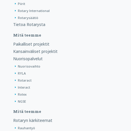
Piirit
Rotary International
Rotarysäätiö
Tietoa Rotarysta
Mitä teemme
Paikalliset projektit
Kansainväliset projektit
Nuorisopalvelut
Nuorisovaihto
RYLA
Rotaract
Interact
Rotex
NGSE
Mitä teemme
Rotaryn kärkiteemat
Rauhantyö