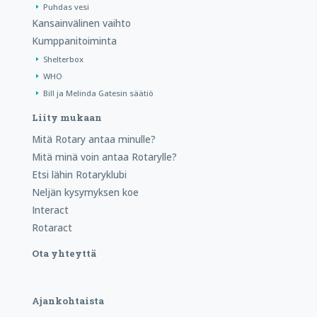
Puhdas vesi
Kansainvälinen vaihto
Kumppanitoiminta
Shelterbox
WHO
Bill ja Melinda Gatesin säätiö
Liity mukaan
Mitä Rotary antaa minulle?
Mitä minä voin antaa Rotarylle?
Etsi lähin Rotaryklubi
Neljän kysymyksen koe
Interact
Rotaract
Ota yhteyttä
Ajankohtaista