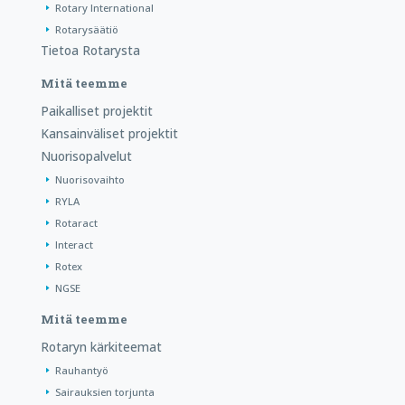
Rotary International
Rotarysäätiö
Tietoa Rotarysta
Mitä teemme
Paikalliset projektit
Kansainväliset projektit
Nuorisopalvelut
Nuorisovaihto
RYLA
Rotaract
Interact
Rotex
NGSE
Mitä teemme
Rotaryn kärkiteemat
Rauhantyö
Sairauksien torjunta