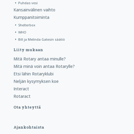
Puhdas vesi
Kansainvälinen vaihto
Kumppanitoiminta
Shelterbox
WHO
Bill ja Melinda Gatesin säätiö
Liity mukaan
Mitä Rotary antaa minulle?
Mitä minä voin antaa Rotarylle?
Etsi lähin Rotaryklubi
Neljän kysymyksen koe
Interact
Rotaract
Ota yhteyttä
Ajankohtaista