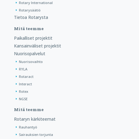
Rotary International
Rotarysäätiö
Tietoa Rotarysta
Mitä teemme
Paikalliset projektit
Kansainväliset projektit
Nuorisopalvelut
Nuorisovaihto
RYLA
Rotaract
Interact
Rotex
NGSE
Mitä teemme
Rotaryn kärkiteemat
Rauhantyö
Sairauksien torjunta