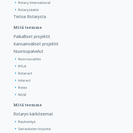
Rotary International
Rotarysäätiö
Tietoa Rotarysta
Mitä teemme
Paikalliset projektit
Kansainväliset projektit
Nuorisopalvelut
Nuorisovaihto
RYLA
Rotaract
Interact
Rotex
NGSE
Mitä teemme
Rotaryn kärkiteemat
Rauhantyö
Sairauksien torjunta