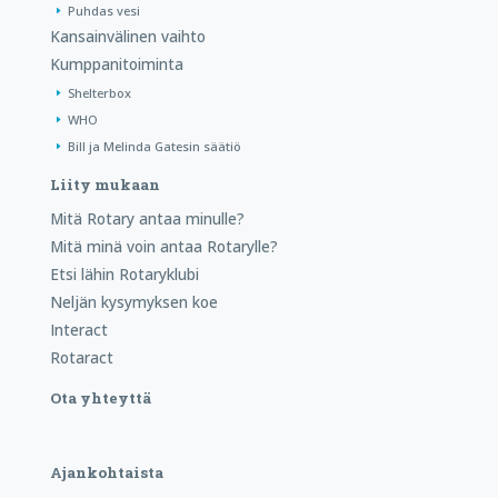
Puhdas vesi
Kansainvälinen vaihto
Kumppanitoiminta
Shelterbox
WHO
Bill ja Melinda Gatesin säätiö
Liity mukaan
Mitä Rotary antaa minulle?
Mitä minä voin antaa Rotarylle?
Etsi lähin Rotaryklubi
Neljän kysymyksen koe
Interact
Rotaract
Ota yhteyttä
Ajankohtaista