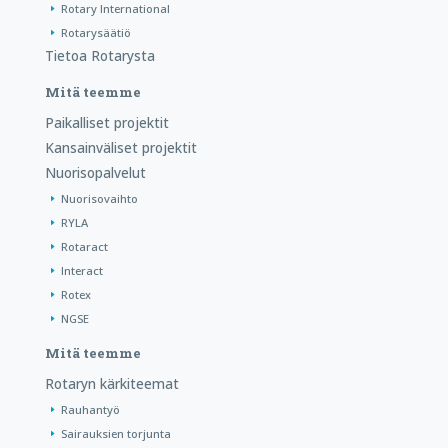
Rotary International
Rotarysäätiö
Tietoa Rotarysta
Mitä teemme
Paikalliset projektit
Kansainväliset projektit
Nuorisopalvelut
Nuorisovaihto
RYLA
Rotaract
Interact
Rotex
NGSE
Mitä teemme
Rotaryn kärkiteemat
Rauhantyö
Sairauksien torjunta