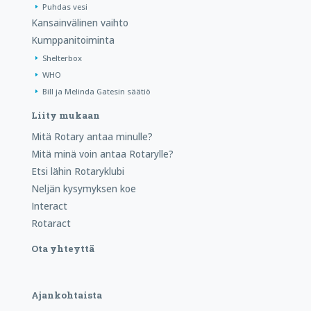
Puhdas vesi
Kansainvälinen vaihto
Kumppanitoiminta
Shelterbox
WHO
Bill ja Melinda Gatesin säätiö
Liity mukaan
Mitä Rotary antaa minulle?
Mitä minä voin antaa Rotarylle?
Etsi lähin Rotaryklubi
Neljän kysymyksen koe
Interact
Rotaract
Ota yhteyttä
Ajankohtaista