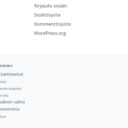
Kirjaudu sisään
Sisältösyöte
Kommenttisyöte
WordPress.org
teemme
 kärkiteemat
ntyö
ksien torjunta
 vesi
välinen vaihto
nitoiminta
rbox