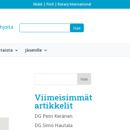
Klubit
|
Piirit
|
Rotary International
hjoita
taista
Jäsenille
Viimeisimmät
artikkelit
DG Petri Keränen
DG Simo Hautala