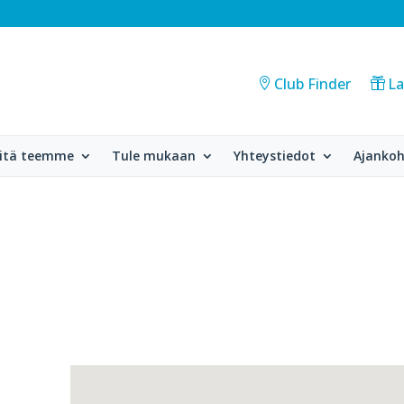
Club Finder
La
itä teemme
Tule mukaan
Yhteystiedot
Ajankoh