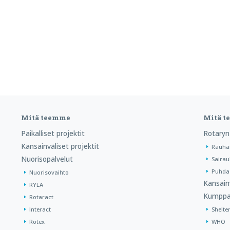
Mitä teemme
Mitä 
Paikalliset projektit
Rotaryn
Kansainväliset projektit
Rauha
Nuorisopalvelut
Sairau
Puhdas
Nuorisovaihto
Kansain
RYLA
Kumppa
Rotaract
Interact
Shelte
Rotex
WHO