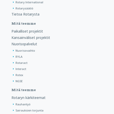
Rotary International
Rotarysäätiö
Tietoa Rotarysta
Mitä teemme
Paikalliset projektit
Kansainväliset projektit
Nuorisopalvelut
Nuorisovaihto
RYLA
Rotaract
Interact
Rotex
NGSE
Mitä teemme
Rotaryn kärkiteemat
Rauhantyö
Sairauksien torjunta