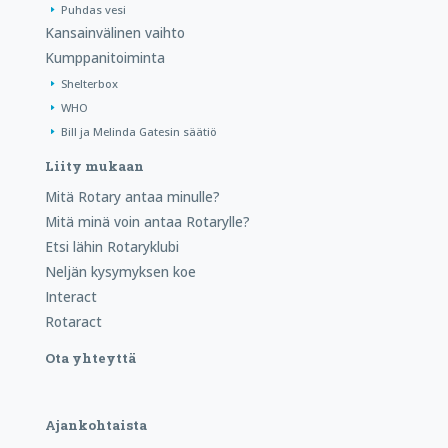
Puhdas vesi
Kansainvälinen vaihto
Kumppanitoiminta
Shelterbox
WHO
Bill ja Melinda Gatesin säätiö
Liity mukaan
Mitä Rotary antaa minulle?
Mitä minä voin antaa Rotarylle?
Etsi lähin Rotaryklubi
Neljän kysymyksen koe
Interact
Rotaract
Ota yhteyttä
Ajankohtaista