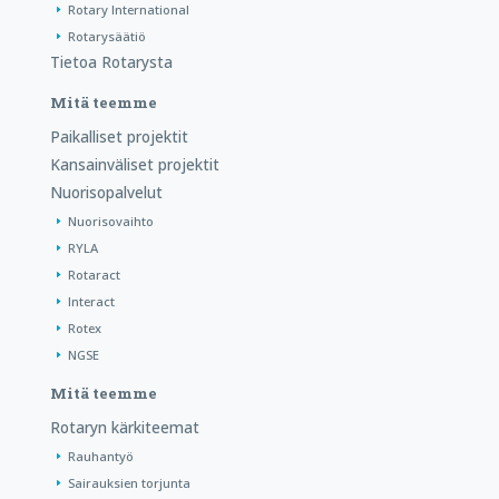
Rotary International
Rotarysäätiö
Tietoa Rotarysta
Mitä teemme
Paikalliset projektit
Kansainväliset projektit
Nuorisopalvelut
Nuorisovaihto
RYLA
Rotaract
Interact
Rotex
NGSE
Mitä teemme
Rotaryn kärkiteemat
Rauhantyö
Sairauksien torjunta