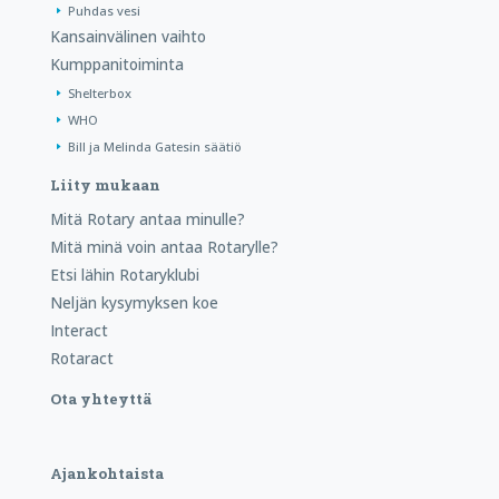
Puhdas vesi
Kansainvälinen vaihto
Kumppanitoiminta
Shelterbox
WHO
Bill ja Melinda Gatesin säätiö
Liity mukaan
Mitä Rotary antaa minulle?
Mitä minä voin antaa Rotarylle?
Etsi lähin Rotaryklubi
Neljän kysymyksen koe
Interact
Rotaract
Ota yhteyttä
Ajankohtaista