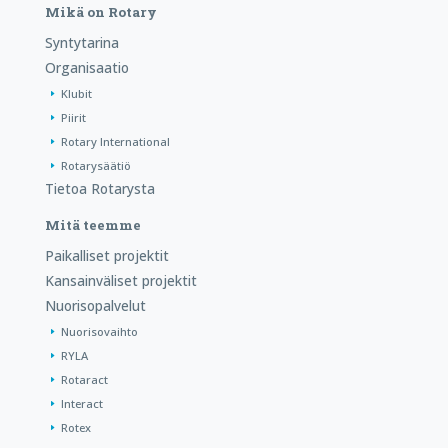
Mikä on Rotary
Syntytarina
Organisaatio
Klubit
Piirit
Rotary International
Rotarysäätiö
Tietoa Rotarysta
Mitä teemme
Paikalliset projektit
Kansainväliset projektit
Nuorisopalvelut
Nuorisovaihto
RYLA
Rotaract
Interact
Rotex