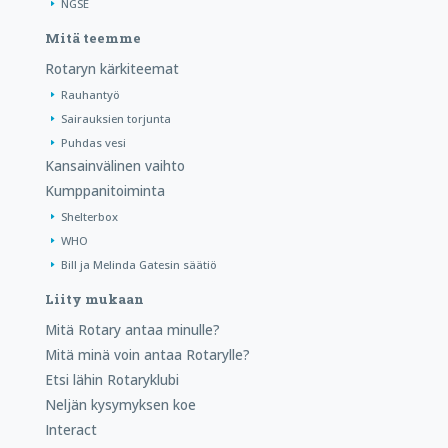
NGSE
Mitä teemme
Rotaryn kärkiteemat
Rauhantyö
Sairauksien torjunta
Puhdas vesi
Kansainvälinen vaihto
Kumppanitoiminta
Shelterbox
WHO
Bill ja Melinda Gatesin säätiö
Liity mukaan
Mitä Rotary antaa minulle?
Mitä minä voin antaa Rotarylle?
Etsi lähin Rotaryklubi
Neljän kysymyksen koe
Interact