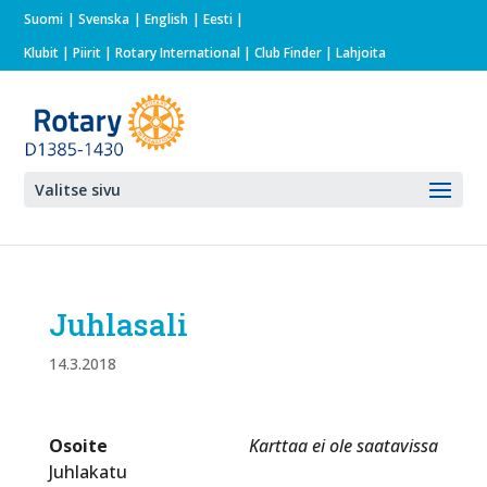
Suomi
Svenska
English
Eesti
Klubit
|
Piirit
|
Rotary International
| Club Finder
| Lahjoita
Valitse sivu
Juhlasali
14.3.2018
Osoite
Karttaa ei ole saatavissa
Juhlakatu