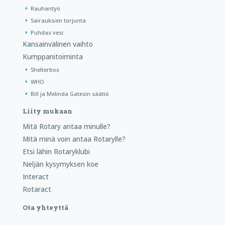
Rauhantyö
Sairauksien torjunta
Puhdas vesi
Kansainvälinen vaihto
Kumppanitoiminta
Shelterbox
WHO
Bill ja Melinda Gatesin säätiö
Liity mukaan
Mitä Rotary antaa minulle?
Mitä minä voin antaa Rotarylle?
Etsi lähin Rotaryklubi
Neljän kysymyksen koe
Interact
Rotaract
Ota yhteyttä