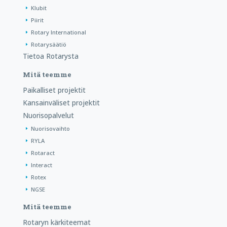
Klubit
Piirit
Rotary International
Rotarysäätiö
Tietoa Rotarysta
Mitä teemme
Paikalliset projektit
Kansainväliset projektit
Nuorisopalvelut
Nuorisovaihto
RYLA
Rotaract
Interact
Rotex
NGSE
Mitä teemme
Rotaryn kärkiteemat