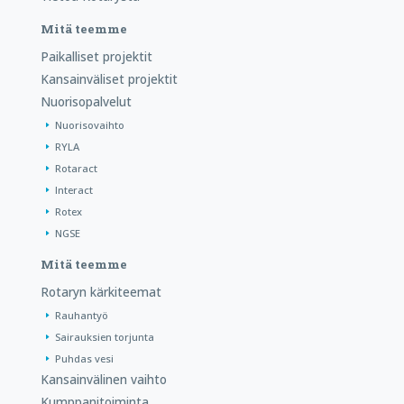
Mitä teemme
Paikalliset projektit
Kansainväliset projektit
Nuorisopalvelut
Nuorisovaihto
RYLA
Rotaract
Interact
Rotex
NGSE
Mitä teemme
Rotaryn kärkiteemat
Rauhantyö
Sairauksien torjunta
Puhdas vesi
Kansainvälinen vaihto
Kumppanitoiminta