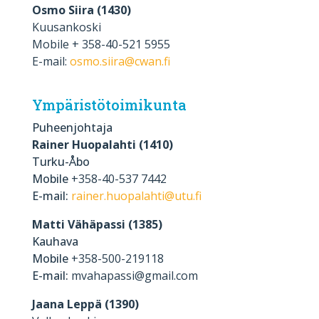
Osmo Siira (1430)
Kuusankoski
Mobile + 358-40-521 5955
E-mail:
osmo.siira@cwan.fi
Ympäristötoimikunta
Puheenjohtaja
Rainer Huopalahti (1410)
Turku-Åbo
Mobile
+358-40-537 7442
E-mail:
rainer.huopalahti@utu.fi
Matti Vähäpassi (1385)
Kauhava
Mobile
+358-500-219118
E-mail:
mvahapassi@gmail.com
Jaana Leppä (1390)