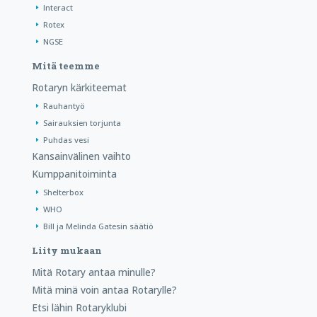
Interact
Rotex
NGSE
Mitä teemme
Rotaryn kärkiteemat
Rauhantyö
Sairauksien torjunta
Puhdas vesi
Kansainvälinen vaihto
Kumppanitoiminta
Shelterbox
WHO
Bill ja Melinda Gatesin säätiö
Liity mukaan
Mitä Rotary antaa minulle?
Mitä minä voin antaa Rotarylle?
Etsi lähin Rotaryklubi