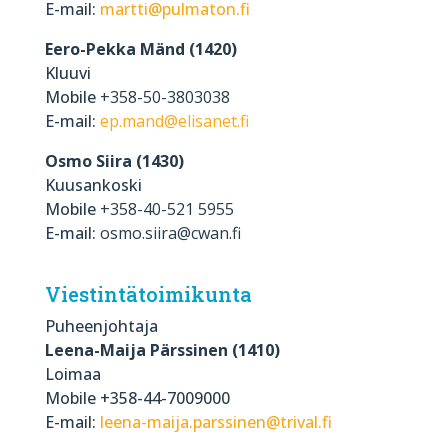
E-mail:
martti@pulmaton.fi
Eero-Pekka Mänd (1420)
Kluuvi
Mobile
+358-50-3803038
E-mail:
ep.mand@elisanet.fi
Osmo Siira (1430)
Kuusankoski
Mobile
+358-40-521 5955
E-mail:
osmo.siira@cwan.fi
Viestintätoimikunta
Puheenjohtaja
Leena-Maija Pärssinen (1410)
Loimaa
Mobile +358-44-7009000
E-mail:
leena-maija.parssinen@trival.fi