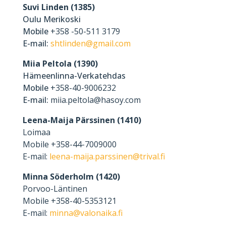
Suvi Linden (1385)
Oulu Merikoski
Mobile
+358 -50-511 3179
E-mail:
shtlinden@gmail.com
Miia Peltola (1390)
Hämeenlinna-Verkatehdas
Mobile
+358-40-9006232
E-mail:
miia.peltola@hasoy.com
Leena-Maija Pärssinen (1410)
Loimaa
Mobile +358-44-7009000
E-mail:
leena-maija.parssinen@trival.fi
Minna Söderholm
(1420)
Porvoo-Läntinen
Mobile +358-40-5353121
E-mail:
minna@valonaika.fi