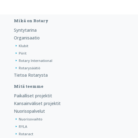
Mikä on Rotary
Syntytarina
Organisaatio
Klubit
Piirit
Rotary International
Rotarysäätiö
Tietoa Rotarysta
Mitä teemme
Paikalliset projektit
Kansainväliset projektit
Nuorisopalvelut
Nuorisovaihto
RYLA
Rotaract