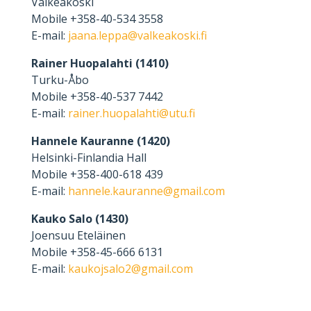
Valkeakoski
Mobile +358-40-534 3558
E-mail:
jaana.leppa@valkeakoski.fi
Rainer Huopalahti (1410)
Turku-Åbo
Mobile +358-40-537 7442
E-mail:
rainer.huopalahti@utu.fi
Hannele Kauranne (1420)
Helsinki-Finlandia Hall
Mobile +358-400-618 439
E-mail:
hannele.kauranne@gmail.com
Kauko Salo (1430)
Joensuu Eteläinen
Mobile +358-45-666 6131
E-mail:
kaukojsalo2@gmail.com