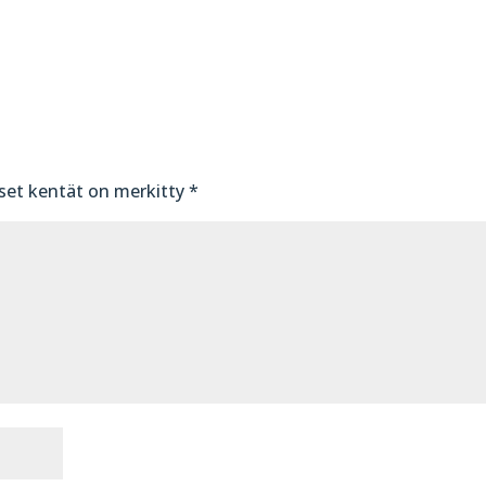
iset kentät on merkitty
*