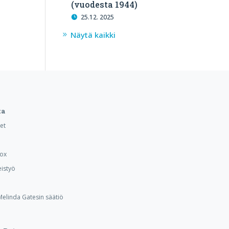
(vuodesta 1944)
25.12. 2025
Näytä kaikki
ta
et
Box
istyö
 Melinda Gatesin säätiö