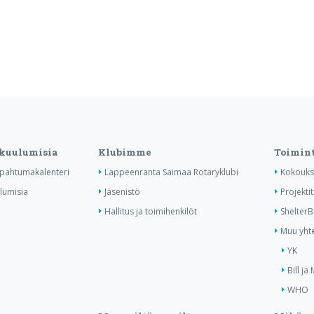
 kuulumisia
Klubimme
Toimin
tapahtumakalenteri
Lappeenranta Saimaa Rotaryklubi
Kokouks
ulumisia
Jäsenistö
Projektit
Hallitus ja toimihenkilöt
Shelter
Muu yhte
YK
Bill ja
WHO