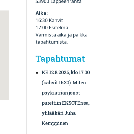
53900 Lappeenranta
Aika:
16:30 Kahvit
17:00 Esitelmä
Varmista aika ja paikka
tapahtumista.
Tapahtumat
KE 12.8.2026, klo 17.00
(kahvit 16.30). Miten
psykiatrian jonot
purettiin EKSOTE:ssa,
ylilääkäri Juha
Kemppinen