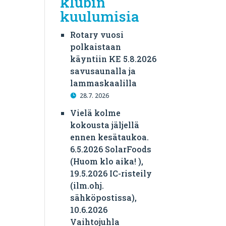
klubin
kuulumisia
Rotary vuosi
polkaistaan
käyntiin KE 5.8.2026
savusaunalla ja
lammaskaalilla
28.7. 2026
Vielä kolme
kokousta jäljellä
ennen kesätaukoa.
6.5.2026 SolarFoods
(Huom klo aika! ),
19.5.2026 IC-risteily
(ilm.ohj.
sähköpostissa),
10.6.2026
Vaihtojuhla