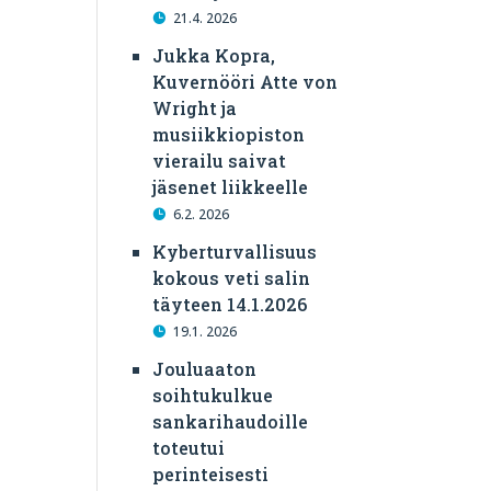
21.4. 2026
Jukka Kopra,
Kuvernööri Atte von
Wright ja
musiikkiopiston
vierailu saivat
jäsenet liikkeelle
6.2. 2026
Kyberturvallisuus
kokous veti salin
täyteen 14.1.2026
19.1. 2026
Jouluaaton
soihtukulkue
sankarihaudoille
toteutui
perinteisesti