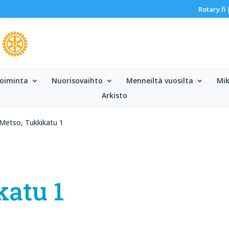
Rotary.fi
oiminta
Nuorisovaihto
Menneiltä vuosilta
Mik
Arkisto
Metso, Tukkikatu 1
katu 1