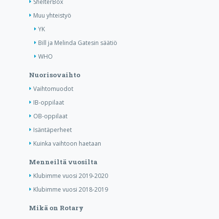
ShelterBox
Muu yhteistyö
YK
Bill ja Melinda Gatesin säätiö
WHO
Nuorisovaihto
Vaihtomuodot
IB-oppilaat
OB-oppilaat
Isäntäperheet
Kuinka vaihtoon haetaan
Menneiltä vuosilta
Klubimme vuosi 2019-2020
Klubimme vuosi 2018-2019
Mikä on Rotary