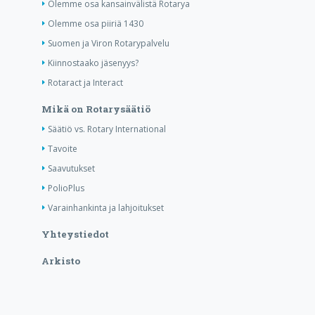
Olemme osa kansainvälistä Rotarya
Olemme osa piiriä 1430
Suomen ja Viron Rotarypalvelu
Kiinnostaako jäsenyys?
Rotaract ja Interact
Mikä on Rotarysäätiö
Säätiö vs. Rotary International
Tavoite
Saavutukset
PolioPlus
Varainhankinta ja lahjoitukset
Yhteystiedot
Arkisto