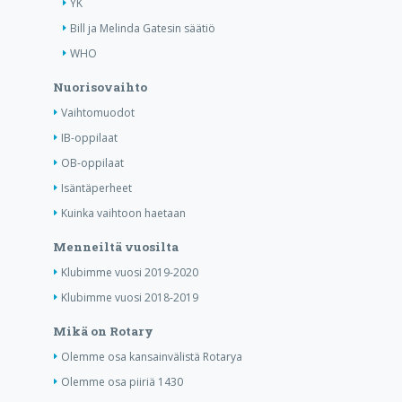
YK
Bill ja Melinda Gatesin säätiö
WHO
Nuorisovaihto
Vaihtomuodot
IB-oppilaat
OB-oppilaat
Isäntäperheet
Kuinka vaihtoon haetaan
Menneiltä vuosilta
Klubimme vuosi 2019-2020
Klubimme vuosi 2018-2019
Mikä on Rotary
Olemme osa kansainvälistä Rotarya
Olemme osa piiriä 1430