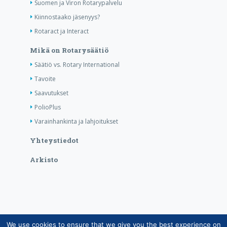
Suomen ja Viron Rotarypalvelu
Kiinnostaako jäsenyys?
Rotaract ja Interact
Mikä on Rotarysäätiö
Säätiö vs. Rotary International
Tavoite
Saavutukset
PolioPlus
Varainhankinta ja lahjoitukset
Yhteystiedot
Arkisto
We use cookies to ensure that we give you the best experience on
Copyright © Suomen Rotarypalvelu ry 2026 |