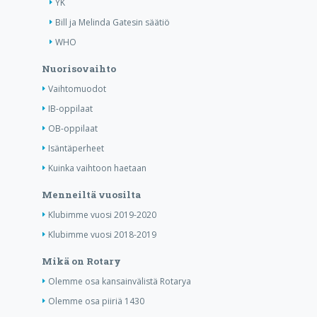
YK
Bill ja Melinda Gatesin säätiö
WHO
Nuorisovaihto
Vaihtomuodot
IB-oppilaat
OB-oppilaat
Isäntäperheet
Kuinka vaihtoon haetaan
Menneiltä vuosilta
Klubimme vuosi 2019-2020
Klubimme vuosi 2018-2019
Mikä on Rotary
Olemme osa kansainvälistä Rotarya
Olemme osa piiriä 1430