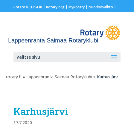
Rotary.fi
|
D1430
|
Rotary.org
|
MyRotary |
Nuorisovaihto
|
Lappeenranta Saimaa Rotaryklubi
Valitse sivu
rotary.fi
»
Lappeenranta Saimaa Rotaryklubi
» Karhusjärvi
Karhusjärvi
17.7.2020