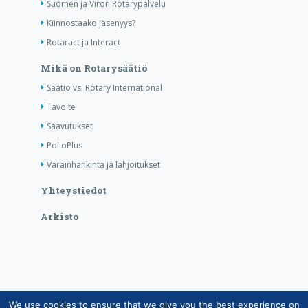
Suomen ja Viron Rotarypalvelu
Kiinnostaako jäsenyys?
Rotaract ja Interact
Mikä on Rotarysäätiö
Säätiö vs. Rotary International
Tavoite
Saavutukset
PolioPlus
Varainhankinta ja lahjoitukset
Yhteystiedot
Arkisto
We use cookies to ensure that we give you the best experience on
Copyright © Suomen Rotarypalvelu ry 2026 |